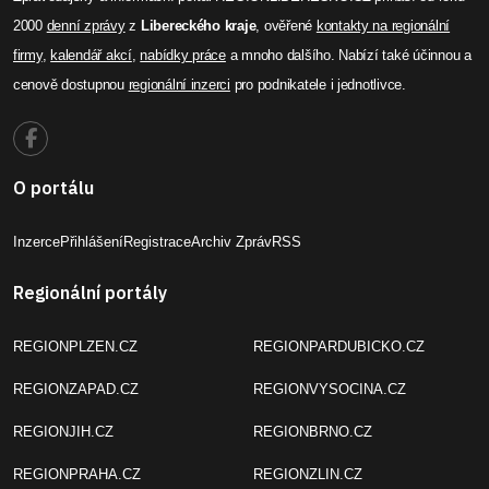
2000
denní zprávy
z
Libereckého kraje
, ověřené
kontakty na regionální
firmy
,
kalendář akcí
,
nabídky práce
a mnoho dalšího. Nabízí také účinnou a
cenově dostupnou
regionální inzerci
pro podnikatele i jednotlivce.
O portálu
Inzerce
Přihlášení
Registrace
Archiv Zpráv
RSS
Regionální portály
REGIONPLZEN.CZ
REGIONPARDUBICKO.CZ
REGIONZAPAD.CZ
REGIONVYSOCINA.CZ
REGIONJIH.CZ
REGIONBRNO.CZ
REGIONPRAHA.CZ
REGIONZLIN.CZ