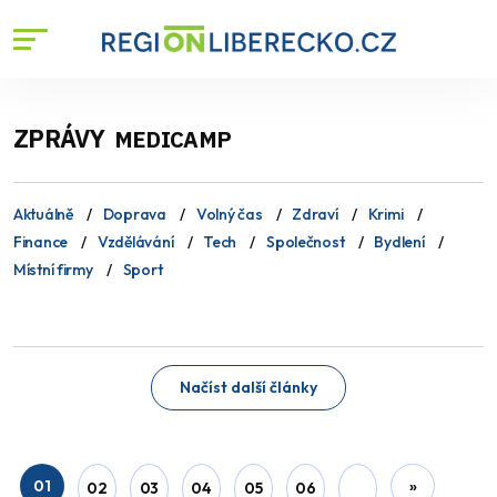
ZPRÁVY
MEDICAMP
Aktuálně
Doprava
Volný čas
Zdraví
Krimi
Finance
Vzdělávání
Tech
Společnost
Bydlení
Místní firmy
Sport
Načíst další články
01
»
02
03
04
05
06