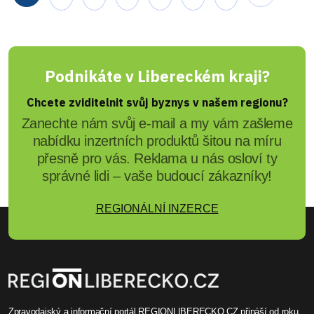
Podnikáte v Libereckém kraji?
Chcete zviditelnit svůj byznys v našem regionu?
Zanechte nám svůj e-mail a my vám zašleme
nabídku inzertních produktů šitou na míru
přesně pro vás. Reklama u nás osloví ty
správné lidi – vaše budoucí zákazníky!
REGIONÁLNÍ INZERCE
Zpravodajský a informační portál REGIONLIBERECKO.CZ přináší od roku