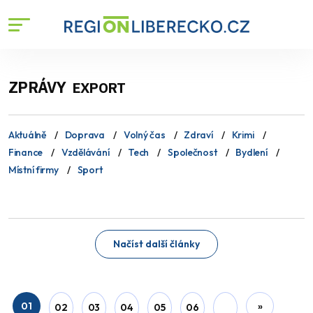
ZPRÁVY
EXPORT
Aktuálně
Doprava
Volný čas
Zdraví
Krimi
Finance
Vzdělávání
Tech
Společnost
Bydlení
Místní firmy
Sport
Načíst další články
01
»
02
03
04
05
06