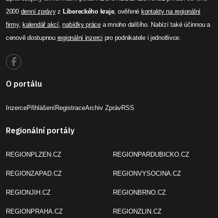
2000
denní zprávy
z
Libereckého kraje
, ověřené
kontakty na regionální
firmy
,
kalendář akcí
,
nabídky práce
a mnoho dalšího. Nabízí také účinnou a
cenově dostupnou
regionální inzerci
pro podnikatele i jednotlivce.
O portálu
Inzerce
Přihlášení
Registrace
Archiv Zpráv
RSS
Regionální portály
REGIONPLZEN.CZ
REGIONPARDUBICKO.CZ
REGIONZAPAD.CZ
REGIONVYSOCINA.CZ
REGIONJIH.CZ
REGIONBRNO.CZ
REGIONPRAHA.CZ
REGIONZLIN.CZ