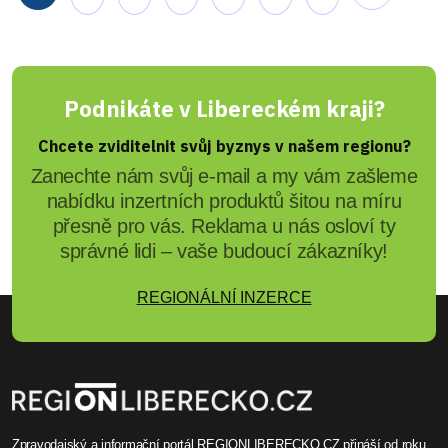
Podnikáte v Libereckém kraji?
Chcete zviditelnit svůj byznys v našem regionu?
Zanechte nám svůj e-mail a my vám zašleme
nabídku inzertních produktů šitou na míru
přesně pro vás. Reklama u nás osloví ty
správné lidi – vaše budoucí zákazníky!
REGIONÁLNÍ INZERCE
Zpravodajský a informační portál REGIONLIBERECKO.CZ přináší od roku