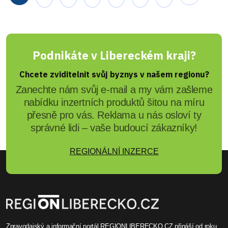
Podnikáte v Libereckém kraji?
Chcete zviditelnit svůj byznys v našem regionu?
Zanechte nám svůj e-mail a my vám zašleme
nabídku inzertních produktů šitou na míru
přesně pro vás. Reklama u nás osloví ty
správné lidi – vaše budoucí zákazníky!
REGIONÁLNÍ INZERCE
Zpravodajský a informační portál REGIONLIBERECKO.CZ přináší od roku