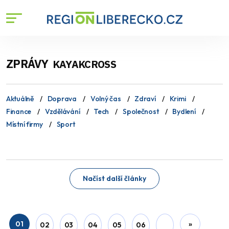
ZPRÁVY
KAYAKCROSS
Aktuálně
Doprava
Volný čas
Zdraví
Krimi
Finance
Vzdělávání
Tech
Společnost
Bydlení
Místní firmy
Sport
Načíst další články
01
»
02
03
04
05
06