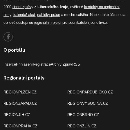
2000
denní zprávy
z
Libereckého kraje
, ověřené
kontakty na regionální
firmy
,
kalendář akcí
,
nabídky práce
a mnoho dalšího. Nabízí také účinnou a
cenově dostupnou
regionální inzerci
pro podnikatele i jednotlivce.
O portálu
Inzerce
Přihlášení
Registrace
Archiv Zpráv
RSS
Regionální portály
REGIONPLZEN.CZ
REGIONPARDUBICKO.CZ
REGIONZAPAD.CZ
REGIONVYSOCINA.CZ
REGIONJIH.CZ
REGIONBRNO.CZ
REGIONPRAHA.CZ
REGIONZLIN.CZ