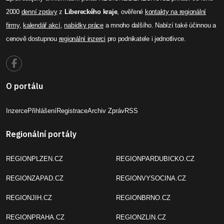
2000
denní zprávy
z
Libereckého kraje
, ověřené
kontakty na regionální
firmy
,
kalendář akcí
,
nabídky práce
a mnoho dalšího. Nabízí také účinnou a
cenově dostupnou
regionální inzerci
pro podnikatele i jednotlivce.
O portálu
Inzerce
Přihlášení
Registrace
Archiv Zpráv
RSS
Regionální portály
REGIONPLZEN.CZ
REGIONPARDUBICKO.CZ
REGIONZAPAD.CZ
REGIONVYSOCINA.CZ
REGIONJIH.CZ
REGIONBRNO.CZ
REGIONPRAHA.CZ
REGIONZLIN.CZ