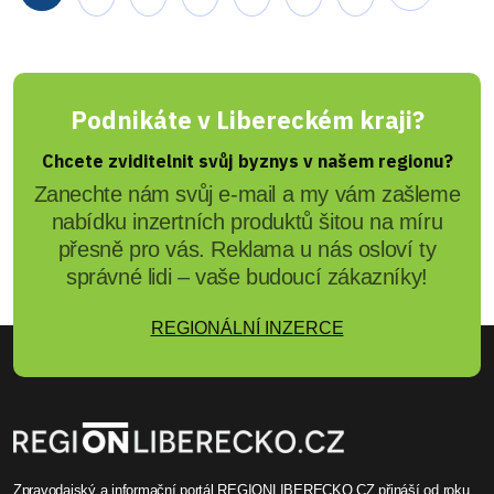
Podnikáte v Libereckém kraji?
Chcete zviditelnit svůj byznys v našem regionu?
Zanechte nám svůj e-mail a my vám zašleme
nabídku inzertních produktů šitou na míru
přesně pro vás. Reklama u nás osloví ty
správné lidi – vaše budoucí zákazníky!
REGIONÁLNÍ INZERCE
Zpravodajský a informační portál REGIONLIBERECKO.CZ přináší od roku