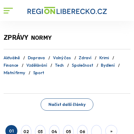
ZPRÁVY
NORMY
Aktuálně
Doprava
Volný čas
Zdraví
Krimi
Finance
Vzdělávání
Tech
Společnost
Bydlení
Místní firmy
Sport
Načíst další články
01
»
02
03
04
05
06