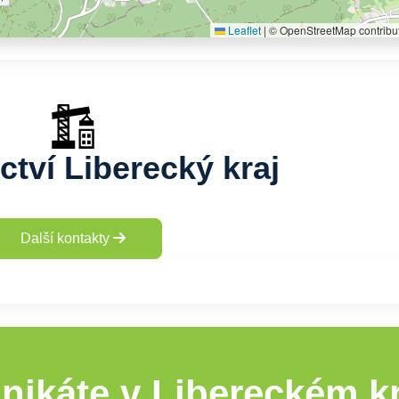
Leaflet
|
© OpenStreetMap contribu
ctví Liberecký kraj
Další kontakty
nikáte v Libereckém kr