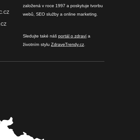
založená v roce 1997 a poskytuje tvorbu
C.CZ
webů, SEO služby a online marketing.
.CZ
Sledujte také náš
portál o zdraví
a
životním stylu
ZdraveTrendy.cz
.