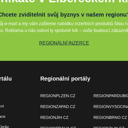
Chcete zviditelnit svůj byznys v našem regionu
j e-mail a my vám zašleme nabídku inzertních produktů šitou n
s. Reklama u nás osloví ty správné lidi – vaše budoucí zákazní
REGIONÁLNÍ INZERCE
rtálu
Regionální portály
REGIONPLZEN.CZ
REGIONPARDUBI
ení
REGIONZAPAD.CZ
REGIONVYSOCIN
ace
REGIONJIH.CZ
REGIONBRNO.CZ
Zpráv