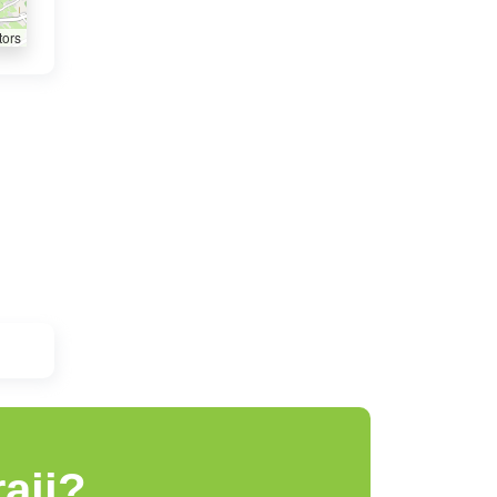
tors
aji?