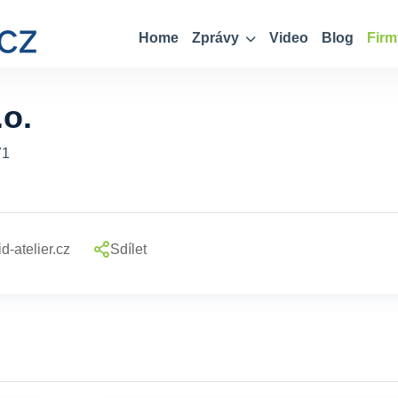
Home
Zprávy
Video
Blog
Firm
.o.
71
d-atelier.cz
Sdílet