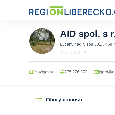
AID spol. s r
Lučany nad Nisou 331, , 468 
0.0
Navigovat
775 276 370
igord@ai
Obory činnosti