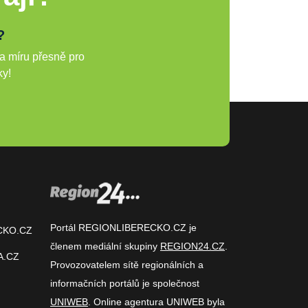
?
a míru přesně pro
ky!
Portál REGIONLIBERECKO.CZ je
CKO.CZ
členem mediální skupiny
REGION24.CZ
.
A.CZ
Provozovatelem sítě regionálních a
informačních portálů je společnost
UNIWEB
. Online agentura UNIWEB byla