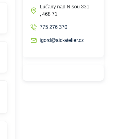
Lučany nad Nisou 331
, 468 71
775 276 370
igord@aid-atelier.cz