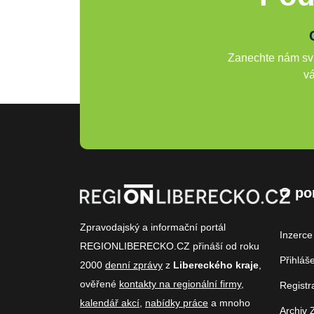
Zanechte nám svů
vá
O po
Zpravodajský a informační portál
Inzerce
REGIONLIBERECKO.CZ přináší od roku
Přihláš
2000
denní zprávy
z
Libereckého kraje
,
ověřené
kontakty na regionální firmy
,
Registr
kalendář akcí
,
nabídky práce
a mnoho
Archiv 