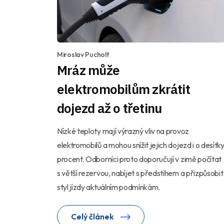
Miroslav Pucholt
Mráz může
elektromobilům zkrátit
dojezd až o třetinu
Nízké teploty mají výrazný vliv na provoz
elektromobilů a mohou snížit jejich dojezd i o desítk
procent. Odborníci proto doporučují v zimě počítat
s větší rezervou, nabíjet s předstihem a přizpůsobit
styl jízdy aktuálním podmínkám.
Celý článek