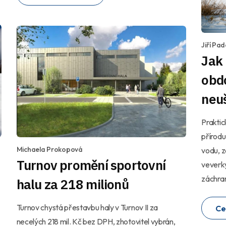
Jiří Pa
Jak
obd
neu
Praktické rady, jak 
přírodu
Michaela Prokopová
vodu, z
Turnov promění sportovní
veverky
záchran
halu za 218 milionů
Turnov chystá přestavbu haly v Turnov II za
Ce
necelých 218 mil. Kč bez DPH, zhotovitel vybrán,