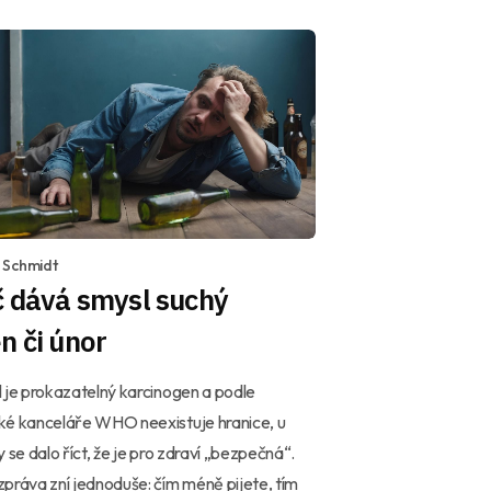
 Schmidt
č dává smysl suchý
n či únor
 je prokazatelný karcinogen a podle
ké kanceláře WHO neexistuje hranice, u
y se dalo říct, že je pro zdraví „bezpečná“.
práva zní jednoduše: čím méně pijete, tím