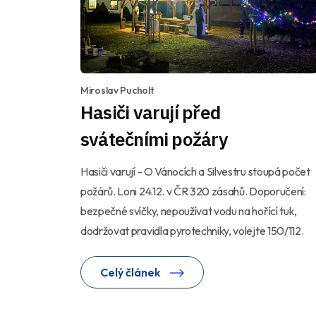
Miroslav Pucholt
Hasiči varují před
svátečními požáry
Hasiči varují - O Vánocích a Silvestru stoupá počet
požárů. Loni 24.12. v ČR 320 zásahů. Doporučení:
bezpečné svíčky, nepoužívat vodu na hořící tuk,
dodržovat pravidla pyrotechniky, volejte 150/112.
Celý článek