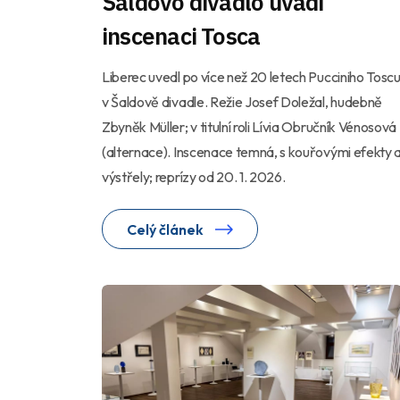
Šaldovo divadlo uvádí
inscenaci Tosca
Liberec uvedl po více než 20 letech Pucciniho Tosc
v Šaldově divadle. Režie Josef Doležal, hudebně
Zbyněk Müller; v titulní roli Lívia Obručník Vénosová
(alternace). Inscenace temná, s kouřovými efekty 
výstřely; reprízy od 20. 1. 2026.
Celý článek