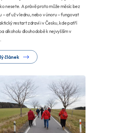
iziko nesete. A právě proto může měsíc bez
u – ať už v lednu, nebo v únoru – fungovat
aktický restart zdraví i v Česku, kde patří
a alkoholu dlouhodobě k nejvyšším v
.
lý článek