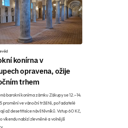
devěd
kní konírna v
upech opravena, ožije
očním trhem
á barokní konírna zámku Zákupy se 12.–14.
5 promění ve vánoční tržiště, pořadatelé
jí až desetitisíce návštěvníků. Vstup 60 Kč,
 víkendu nabízí zlevněné a volnější
ky.