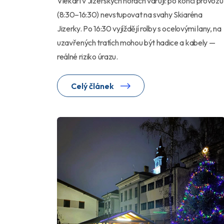
Vlekaři v Jizerských horách varují: po konci provozu
(8:30–16:30) nevstupovat na svahy Skiaréna
Jizerky. Po 16:30 vyjíždějí rolby s ocelovými lany, na
uzavřených tratích mohou být hadice a kabely —
reálné riziko úrazu.
Celý článek