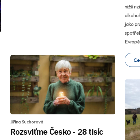
nižší r
alkohol
jako pr
spotřeb
Evropě
Ce
Jiřina Suchorová
Rozsviťme Česko - 28 tisíc