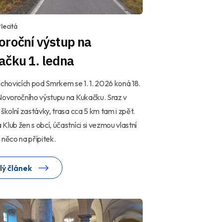
lecitá
oroční výstup na
ačku 1. ledna
ichovicích pod Smrkem se 1. 1. 2026 koná 18.
Novoročního výstupu na Kukačku. Sraz v
 školní zastávky, trasa cca 5 km tam i zpět.
Klub žen s obcí, účastníci si vezmou vlastní
 něco na přípitek.
lý článek