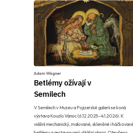
Adam Wágner
Betlémy ožívají v
Semilech
V Semilech v Muzeu a Pojizerské galerii se koná
výstava Kouzlo Vánoc (6.12.2025–4.1.2026). K
vidění mechanický, malované, skleněné i háčkovan
betlémy a restaurovaný oltářní obraz. Otevřeno