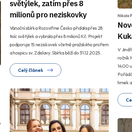
světýlek, zatím přes 8
milionů pro neziskovky
Nikola P
Nov
Vánoční sbírka Rozsviťme Česko přidala přes 28
Kuk
tisíc světýlek a vybrala přes 8 milionů Kč. Projekt
podporuje 15 neziskovek včetně pražského proFem
V Jindř
a hospicu sv. Zdislavy. Sbírka běží do 31.12.2025.
ročník 
14:00 u
Celý článek
Pořádá 
hrnek a
Ce
é