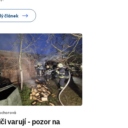
lý článek
Suchorová
či varují - pozor na