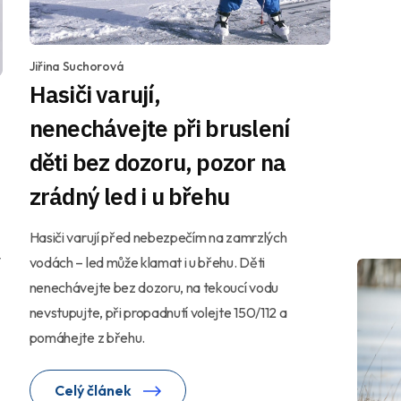
Jiřina Suchorová
Hasiči varují,
nenechávejte při bruslení
děti bez dozoru, pozor na
zrádný led i u břehu
Hasiči varují před nebezpečím na zamrzlých
y
vodách – led může klamat i u břehu. Děti
nenechávejte bez dozoru, na tekoucí vodu
nevstupujte, při propadnutí volejte 150/112 a
pomáhejte z břehu.
Celý článek