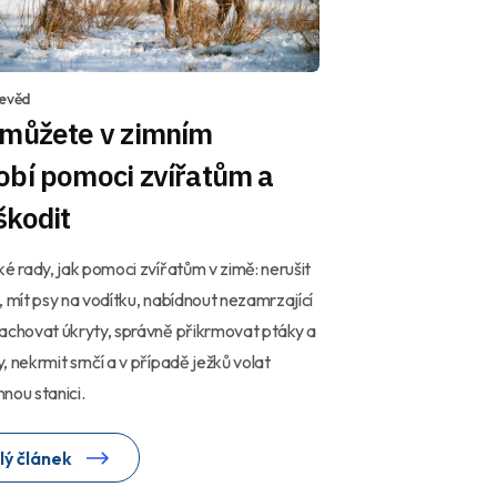
devěd
 můžete v zimním
obí pomoci zvířatům a
škodit
pomoci zvířatům v zimě: nerušit
, mít psy na vodítku, nabídnout nezamrzající
achovat úkryty, správně přikrmovat ptáky a
, nekrmit srnčí a v případě ježků volat
nou stanici.
lý článek