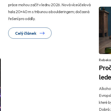
práce mohou začít v lednu 2026. Nová víceúčelová
hala 20×40 m s tribunou a boulderingem; dočasná
řešení pro oddíly.
Celý článek
Rebeka
Pro
lede
Alkohol
Evrops
které b
Dobrá z