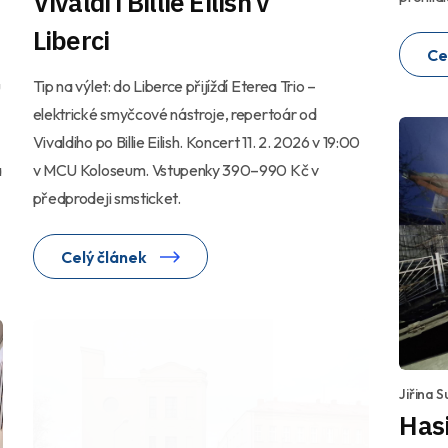
Vivaldi i Billie Eilish v
Liberci
Ce
u
Tip na výlet: do Liberce přijíždí Eterea Trio –
elektrické smyčcové nástroje, repertoár od
Vivaldiho po Billie Eilish. Koncert 11. 2. 2026 v 19:00
a
v MCU Koloseum. Vstupenky 390–990 Kč v
předprodeji smsticket.
Celý článek
Jiřina 
Hasi