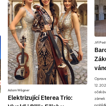
Jiří Pa
Baro
Zák
ván
Opraven
12. 202
Adam Wágner
očekáva
Elektrizující Eterea Trio:
zámek o
prohlíd