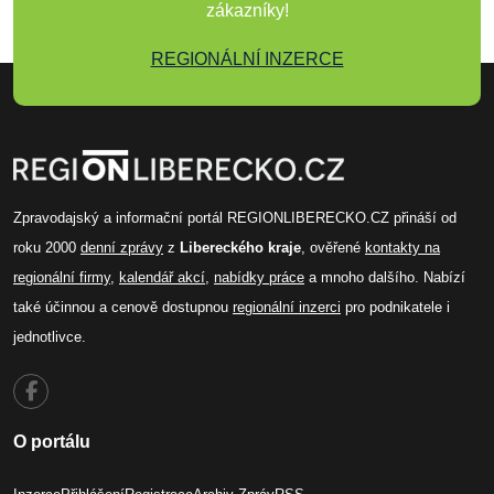
zákazníky!
REGIONÁLNÍ INZERCE
Zpravodajský a informační portál REGIONLIBERECKO.CZ přináší od
roku 2000
denní zprávy
z
Libereckého kraje
, ověřené
kontakty na
regionální firmy
,
kalendář akcí
,
nabídky práce
a mnoho dalšího. Nabízí
také účinnou a cenově dostupnou
regionální inzerci
pro podnikatele i
jednotlivce.
O portálu