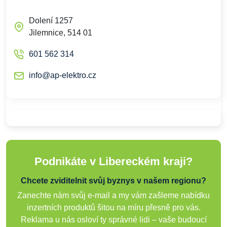
Dolení 1257
Jilemnice, 514 01
601 562 314
info@ap-elektro.cz
Podnikáte v Libereckém kraji?
Chcete zviditelnit svůj byznys v našem regionu?
Zanechte nám svůj e-mail a my vám zašleme nabídku
inzertních produktů šitou na míru přesně pro vás.
Reklama u nás osloví ty správné lidi – vaše budoucí