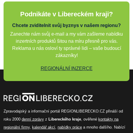
Podnikáte v Libereckém kraji?
Chcete zviditelnit svůj byznys v našem regionu?
Zanechte nám svůj e-mail a my vám zašleme nabídku
inzertních produktů šitou na míru přesně pro vás.
Reklama u nás osloví ty správné lidi – vaše budoucí
zákazníky!
REGIONÁLNÍ INZERCE
Zpravodajský a informační portál REGIONLIBERECKO.CZ přináší od
roku 2000
denní zprávy
z
Libereckého kraje
, ověřené
kontakty na
regionální firmy
,
kalendář akcí
,
nabídky práce
a mnoho dalšího. Nabízí