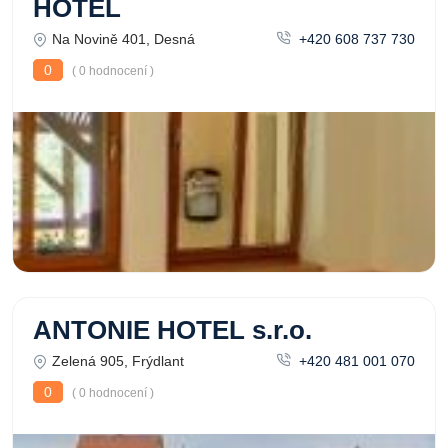
HOTEL
Na Novině 401, Desná
+420 608 737 730
0
( 0 hodnocení )
ANTONIE HOTEL s.r.o.
Zelená 905, Frýdlant
+420 481 001 070
0
( 0 hodnocení )