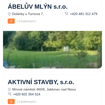
ÁBELŮV MLÝN s.r.o.
Dolánky u Turnova 7,
+420 481 312 479
0
( 0 hodnocení )
AKTIVNÍ STAVBY, s.r.o.
Mírové náměstí 460/6, Jablonec nad Nisou
+420 602 354 524
0
( 0 hodnocení )