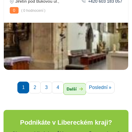
Jiřetín pod Bukovou ul.,
+420 603 183 057
0
( 0 hodnocení )
1
2
3
4
Poslední »
Další
Podnikáte v Libereckém kraji?