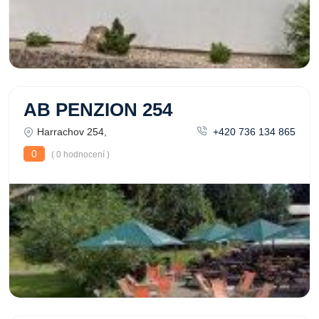
AB PENZION 254
Harrachov 254,
+420 736 134 865
0
( 0 hodnocení )