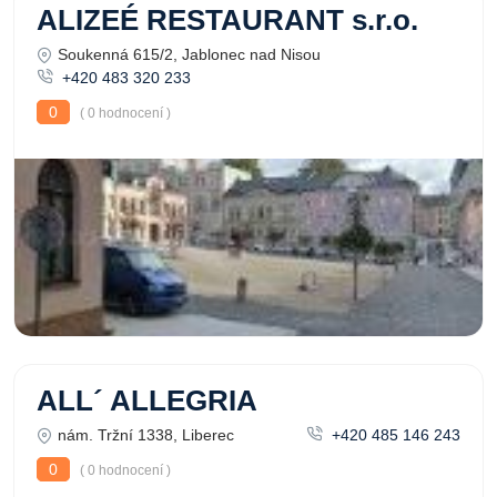
ALIZEÉ RESTAURANT s.r.o.
Soukenná 615/2, Jablonec nad Nisou
+420 483 320 233
0
( 0 hodnocení )
ALL´ ALLEGRIA
nám. Tržní 1338, Liberec
+420 485 146 243
0
( 0 hodnocení )