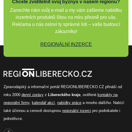
Chcete zviditelnit svůj byznys v našem regionu?
Zanechte nám svůj e-mail a my vám zašleme nabídku
inzertních produktů šitou na míru přesně pro vás.
Reklama u nás osloví ty správné lidi – vaše budoucí
zákazníky!
REGIONÁLNÍ INZERCE
Zpravodajský a informační portál REGIONLIBERECKO.CZ přináší od
roku 2000
denní zprávy
z
Libereckého kraje
, ověřené
kontakty na
regionální firmy
,
kalendář akcí
,
nabídky práce
a mnoho dalšího. Nabízí
také účinnou a cenově dostupnou
regionální inzerci
pro podnikatele i
jednotlivce.