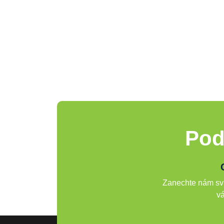
Pod
Zanechte nám svů
vá