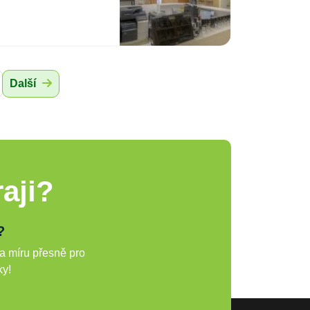
Další
aji?
?
a míru přesně pro
ky!