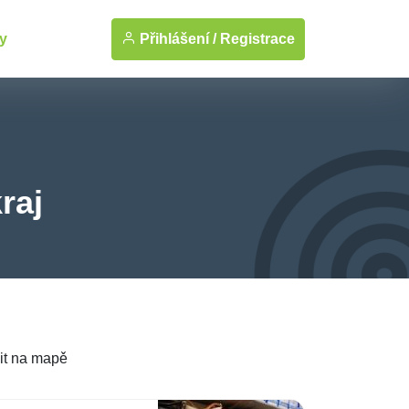
Přihlášení /
Registrace
y
raj
it na mapě