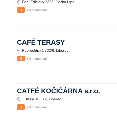
Paní Zdislavy 2353, Česká Lípa
0
( 0 hodnocení )
CAFÉ TERASY
Ruprechtická 732/8, Liberec
0
( 0 hodnocení )
CATFÉ KOČIČÁRNA s.r.o.
1. máje 103/12, Liberec
0
( 0 hodnocení )