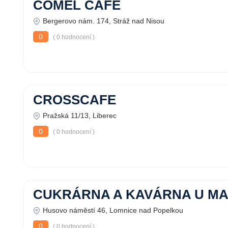
COMEL CAFE
Bergerovo nám. 174, Stráž nad Nisou
0
( 0 hodnocení )
CROSSCAFE
Pražská 11/13, Liberec
0
( 0 hodnocení )
CUKRÁRNA A KAVÁRNA U M
Husovo náměstí 46, Lomnice nad Popelkou
0
( 0 hodnocení )