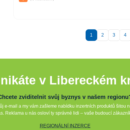
1
2
3
4
nikáte v Libereckém kr
Chcete zviditelnit svůj byznys v našem regionu
j e-mail a my vám zašleme nabídku inzertních produktů šitou n
s. Reklama u nás osloví ty správné lidi – vaše budoucí zákazní
REGIONÁLNÍ INZERCE