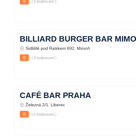
0
( 0 hodnocení )
BILLIARD BURGER BAR MIM
Sídliště pod Ralskem 692, Mimoň
0
( 0 hodnocení )
CAFÉ BAR PRAHA
Železná 2/1, Liberec
0
( 0 hodnocení )