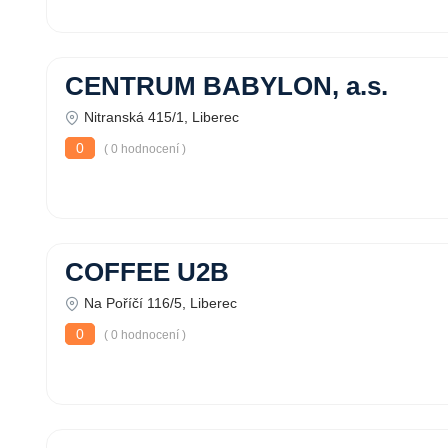
CENTRUM BABYLON, a.s.
Nitranská 415/1, Liberec
0
( 0 hodnocení )
COFFEE U2B
Na Poříčí 116/5, Liberec
0
( 0 hodnocení )