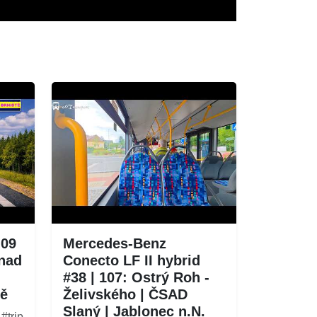
-09
Mercedes-Benz
 nad
Conecto LF II hybrid
#38 | 107: Ostrý Roh -
tě
Želivského | ČSAD
Slaný | Jablonec n.N.
#trip