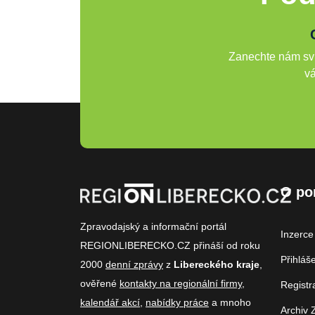
Zanechte nám svů
vá
O po
Zpravodajský a informační portál
Inzerce
REGIONLIBERECKO.CZ přináší od roku
Přihláš
2000
denní zprávy
z
Libereckého kraje
,
ověřené
kontakty na regionální firmy
,
Registr
kalendář akcí
,
nabídky práce
a mnoho
Archiv 