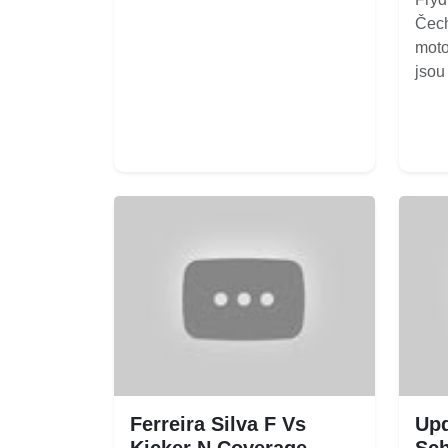
Čech
moto
jsou
Ferreira Silva F Vs
Upd
Kicker N Coverage
Sch