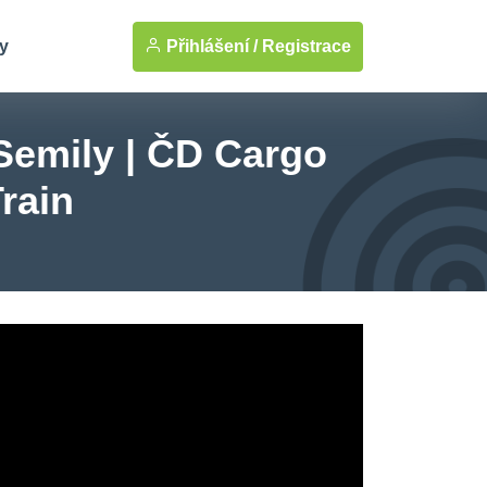
Přihlášení /
Registrace
y
Semily | ČD Cargo
rain