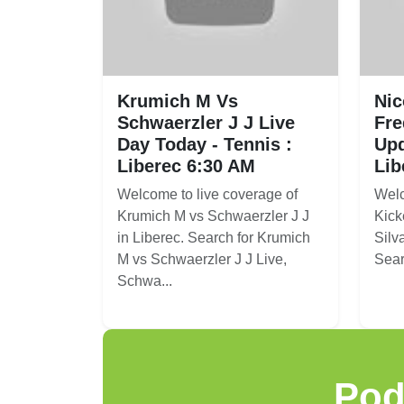
Krumich M Vs
Nic
Schwaerzler J J Live
Fre
Day Today - Tennis :
Upd
Liberec 6:30 AM
Lib
Welcome to live coverage of
Welc
Krumich M vs Schwaerzler J J
Kick
in Liberec. Search for Krumich
Silva
M vs Schwaerzler J J Live,
Sear
Schwa...
Pod