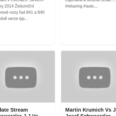
y 2014 Železniční
#relaxing #auto....
rové vozy řad 841 a 840
 dvě verze typ...
ate Stream
Martin Krumich Vs J
waerzler J J Vs
Josef Schwaerzler