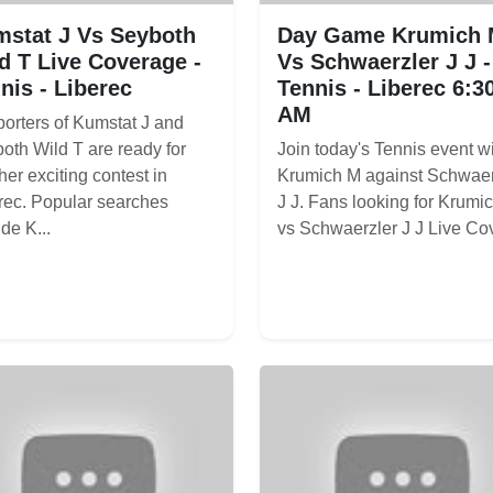
stat J Vs Seyboth
Day Game Krumich
d T Live Coverage -
Vs Schwaerzler J J -
nis - Liberec
Tennis - Liberec 6:3
AM
orters of Kumstat J and
oth Wild T are ready for
Join today's Tennis event w
her exciting contest in
Krumich M against Schwaer
rec. Popular searches
J J. Fans looking for Krumi
de K...
vs Schwaerzler J J Live Cov