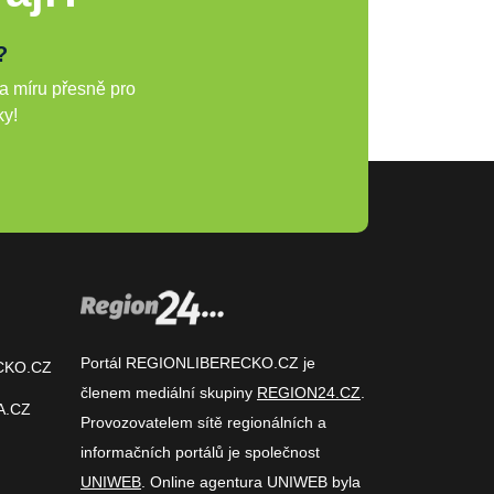
?
a míru přesně pro
ky!
Portál REGIONLIBERECKO.CZ je
CKO.CZ
členem mediální skupiny
REGION24.CZ
.
A.CZ
Provozovatelem sítě regionálních a
informačních portálů je společnost
UNIWEB
. Online agentura UNIWEB byla