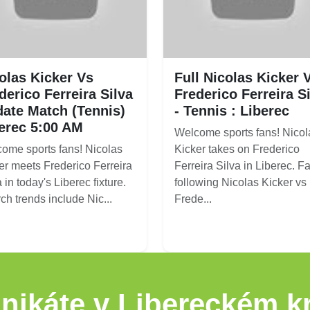
olas Kicker Vs
Full Nicolas Kicker 
derico Ferreira Silva
Frederico Ferreira S
ate Match (Tennis)
- Tennis : Liberec
erec 5:00 AM
Welcome sports fans! Nicol
ome sports fans! Nicolas
Kicker takes on Frederico
er meets Frederico Ferreira
Ferreira Silva in Liberec. F
 in today's Liberec fixture.
following Nicolas Kicker vs
ch trends include Nic...
Frede...
nikáte v Libereckém kr