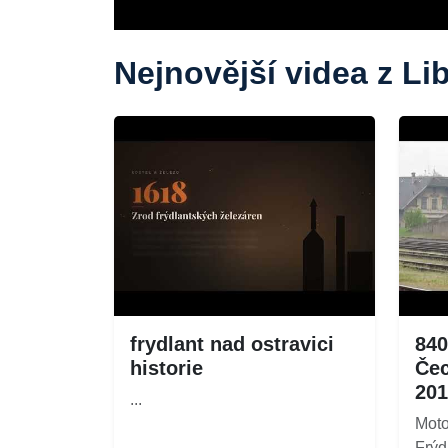
Nejnovější videa z Li
frydlant nad ostravici
840
historie
Čec
201
...
Moto
Frýd