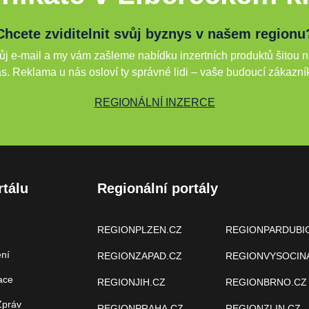
Chcete zviditelnit svůj byznys v našem regionu
j e-mail a my vám zašleme nabídku inzertních produktů šitou n
s. Reklama u nás osloví ty správné lidi – vaše budoucí zákazní
REGIONÁLNÍ INZERCE
rtálu
Regionální portály
REGIONPLZEN.CZ
REGIONPARDUBI
ení
REGIONZAPAD.CZ
REGIONVYSOCIN
ace
REGIONJIH.CZ
REGIONBRNO.CZ
Zpráv
REGIONPRAHA.CZ
REGIONZLIN.CZ