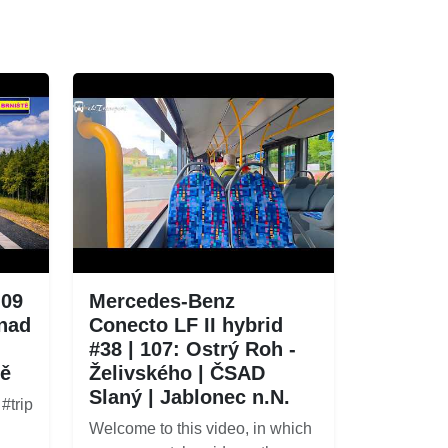
-09
Mercedes-Benz
 nad
Conecto LF II hybrid
#38 | 107: Ostrý Roh -
tě
Želivského | ČSAD
Slaný | Jablonec n.N.
#trip
Welcome to this video, in which