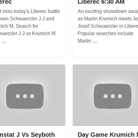
erec
Liberec 6:30 AM
t miss today's Liberec battle
An exciting showdown awai
een Schwaerzler J J and
as Martin Krumich meets Jo
ich M. Search for
Josef Schwaerzler in Libere
aerzler J J vs Krumich M
Popular searches include
....
Martin ....
stat J Vs Seyboth
Day Game Krumich