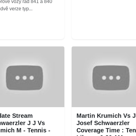
rové vozy řad 841 a 840
 dvě verze typ...
ate Stream
Martin Krumich Vs J
waerzler J J Vs
Josef Schwaerzler
mich M - Tennis -
Coverage Time : Ten