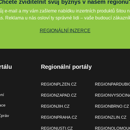
Chcete zviditelnit svůj byznys v našem regionu
j e-mail a my vám zašleme nabídku inzertních produktů šitou n
s. Reklama u nás osloví ty správné lidi – vaše budoucí zákazní
REGIONÁLNÍ INZERCE
rtálu
Regionální portály
REGIONPLZEN.CZ
REGIONPARDUBI
ení
REGIONZAPAD.CZ
REGIONVYSOCIN
ace
REGIONJIH.CZ
REGIONBRNO.CZ
Zpráv
REGIONPRAHA.CZ
REGIONZLIN.CZ
REGIONUSTI.CZ
REGIONOLOMOU