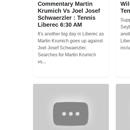
Commentary Martin
Wil
Krumich Vs Joel Josef
Ten
Schwaerzler : Tennis
Supp
Liberec 6:30 AM
Seyb
It's another big day in Liberec as
anot
Martin Krumich goes up against
Libe
Joel Josef Schwaerzler.
inclu
Searches for Martin Krumich
vs...