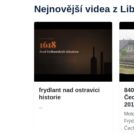
Nejnovější videa z Li
frydlant nad ostravici
840
historie
Čec
201
...
Moto
Frýd
Čech