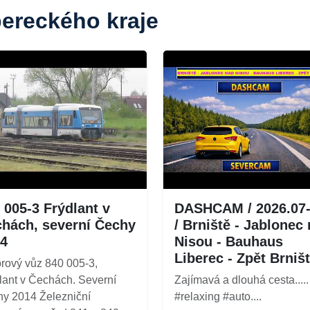
bereckého kraje
 005-3 Frýdlant v
DASHCAM / 2026.07
hách, severní Čechy
/ Brniště - Jablonec
4
Nisou - Bauhaus
Liberec - Zpět Brniš
rový vůz 840 005-3,
lant v Čechách. Severní
Zajímavá a dlouhá cesta..... 
y 2014 Železniční
#relaxing #auto....