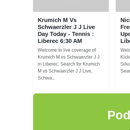
Krumich M Vs
Nic
Schwaerzler J J Live
Fre
Day Today - Tennis :
Upd
Liberec 6:30 AM
Lib
Welcome to live coverage of
Welc
Krumich M vs Schwaerzler J J
Kick
in Liberec. Search for Krumich
Silva
M vs Schwaerzler J J Live,
Sear
Schwa...
Pod