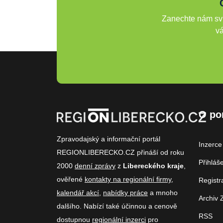
Zanechte nám svů
vá
O po
Zpravodajský a informační portál
Inzerce
REGIONLIBERECKO.CZ přináší od roku
Přihláš
2000
denní zprávy
z
Libereckého kraje
,
ověřené
kontakty na regionální firmy
,
Registr
kalendář akcí
,
nabídky práce
a mnoho
Archiv 
dalšího. Nabízí také účinnou a cenově
RSS
dostupnou
regionální inzerci
pro