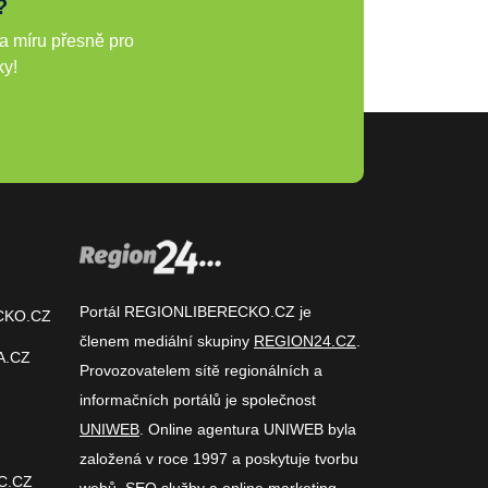
?
a míru přesně pro
ky!
Portál REGIONLIBERECKO.CZ je
CKO.CZ
členem mediální skupiny
REGION24.CZ
.
A.CZ
Provozovatelem sítě regionálních a
informačních portálů je společnost
UNIWEB
. Online agentura UNIWEB byla
založená v roce 1997 a poskytuje tvorbu
C.CZ
webů, SEO služby a online marketing.