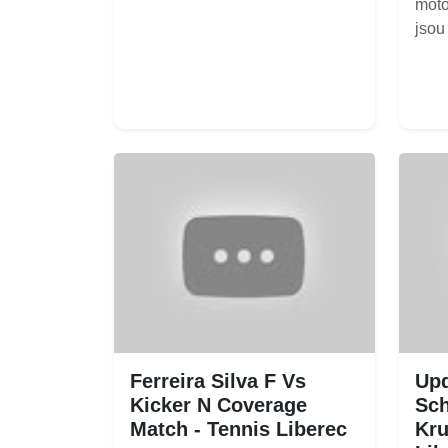
moto
jsou
Ferreira Silva F Vs
Upd
Kicker N Coverage
Sch
Match - Tennis Liberec
Kru