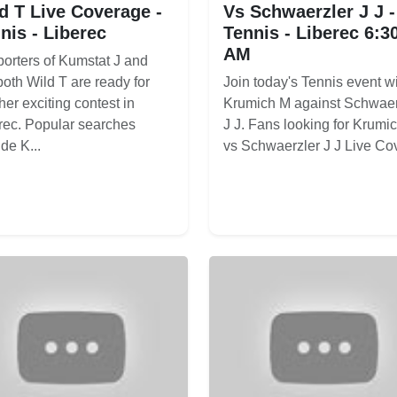
d T Live Coverage -
Vs Schwaerzler J J -
nis - Liberec
Tennis - Liberec 6:3
AM
orters of Kumstat J and
oth Wild T are ready for
Join today's Tennis event w
her exciting contest in
Krumich M against Schwaer
rec. Popular searches
J J. Fans looking for Krumi
de K...
vs Schwaerzler J J Live Cov