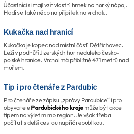
Účastníci si mají vzít vlastní hrnek na horký nápoj.
Hodí se také něco na přípitek na vrcholu.
Kukačka nad hranicí
Kukačka je kopec nad místní částí Dětřichovec.
Leží v podhůří Jizerských hor nedaleko česko-
polské hranice. Vrchol má přibližně 471 metrů nad
mořem.
Tip i pro čtenáře z Pardubic
Pro čtenáře ze zápisu „zprávy Pardubice“ i pro
obyvatele
Pardubického kraje
může být akce
tipem na výlet mimo region. Je však třeba
počítat s delší cestou napříč republikou.