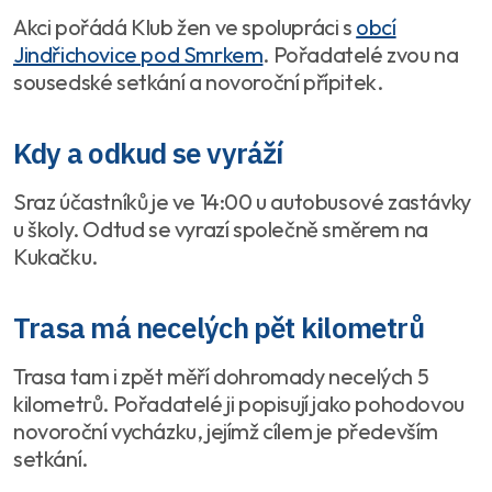
Akci pořádá Klub žen ve spolupráci s
obcí
Jindřichovice pod Smrkem
. Pořadatelé zvou na
sousedské setkání a novoroční přípitek.
Kdy a odkud se vyráží
Sraz účastníků je ve 14:00 u autobusové zastávky
u školy. Odtud se vyrazí společně směrem na
Kukačku.
Trasa má necelých pět kilometrů
Trasa tam i zpět měří dohromady necelých 5
kilometrů. Pořadatelé ji popisují jako pohodovou
novoroční vycházku, jejímž cílem je především
setkání.