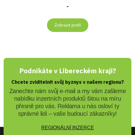
-
Zobrazit profil
Podnikáte v Libereckém kraji?
Chcete zviditelnit svůj byznys v našem regionu?
Zanechte nám svůj e-mail a my vám zašleme
nabídku inzertních produktů šitou na míru
přesně pro vás. Reklama u nás osloví ty
správné lidi – vaše budoucí zákazníky!
REGIONÁLNÍ INZERCE