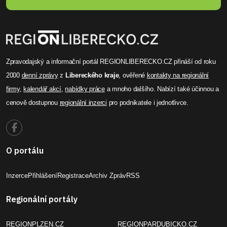
Zpravodajský a informační portál REGIONLIBERECKO.CZ přináší od roku
2000
denní zprávy
z
Libereckého kraje
, ověřené
kontakty na regionální
firmy
,
kalendář akcí
,
nabídky práce
a mnoho dalšího. Nabízí také účinnou a
cenově dostupnou
regionální inzerci
pro podnikatele i jednotlivce.
O portálu
Inzerce
Přihlášení
Registrace
Archiv Zpráv
RSS
Regionální portály
REGIONPLZEN.CZ
REGIONPARDUBICKO.CZ