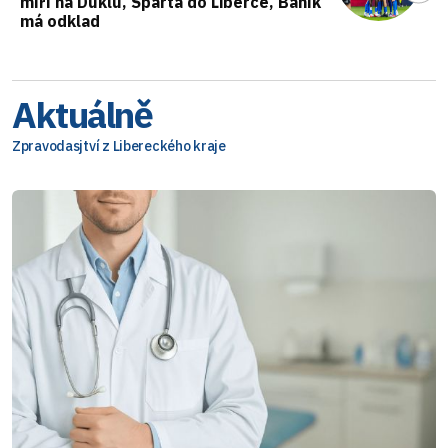
míří na Duklu, Sparta do Liberce, Baník
má odklad
Aktuálně
Zpravodasjtví z Libereckého kraje