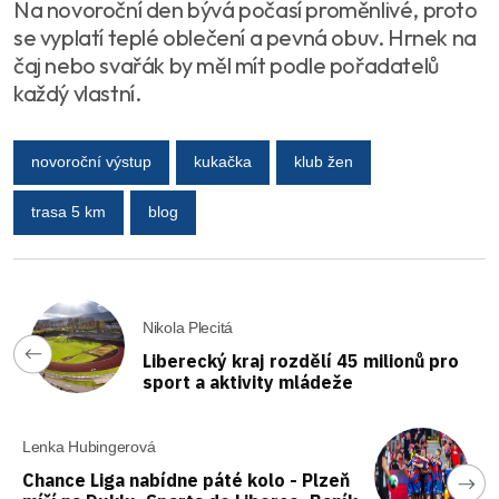
Na novoroční den bývá počasí proměnlivé, proto
se vyplatí teplé oblečení a pevná obuv. Hrnek na
čaj nebo svařák by měl mít podle pořadatelů
každý vlastní.
novoroční výstup
kukačka
klub žen
trasa 5 km
blog
Nikola Plecitá
Liberecký kraj rozdělí 45 milionů pro
sport a aktivity mládeže
Lenka Hubingerová
Chance Liga nabídne páté kolo - Plzeň