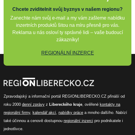
Chcete zviditelnit svůj byznys v našem regionu?
Zanechte nám svůj e-mail a my vám zašleme nabídku
inzertních produktů šitou na míru přesně pro vás.
Reklama u nás osloví ty správné lidi – vaše budoucí
zákazníky!
REGIONÁLNÍ INZERCE
Zpravodajský a informační portál REGIONLIBERECKO.CZ přináší od
roku 2000
denní zprávy
z
Libereckého kraje
, ověřené
kontakty na
regionální firmy
,
kalendář akcí
,
nabídky práce
a mnoho dalšího. Nabízí
také účinnou a cenově dostupnou
regionální inzerci
pro podnikatele i
jednotlivce.