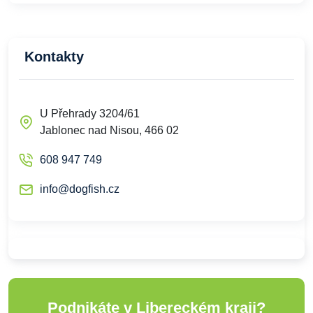
Kontakty
U Přehrady 3204/61
Jablonec nad Nisou, 466 02
608 947 749
info@dogfish.cz
Podnikáte v Libereckém kraji?