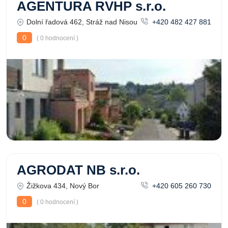
AGENTURA RVHP s.r.o.
Dolní řadová 462, Stráž nad Nisou
+420 482 427 881
0
( 0 hodnocení )
AGRODAT NB s.r.o.
Žižkova 434, Nový Bor
+420 605 260 730
0
( 0 hodnocení )