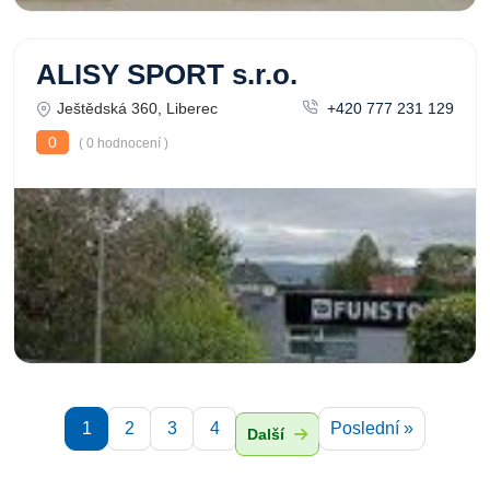
ALISY SPORT s.r.o.
Ještědská 360, Liberec
+420 777 231 129
0
( 0 hodnocení )
1
2
3
4
Poslední »
Další