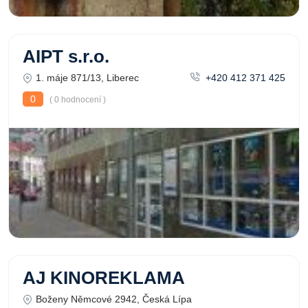
AIPT s.r.o.
1. máje 871/13, Liberec
+420 412 371 425
0
( 0 hodnocení )
AJ KINOREKLAMA
Boženy Němcové 2942, Česká Lípa