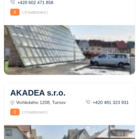
+420 602 471 858
0
( 0 hodnocení )
AKADEA s.r.o.
Vrchlického 1208, Turnov
+420 481 323 931
0
( 0 hodnocení )