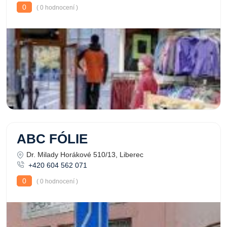
0
( 0 hodnocení )
ABC FÓLIE
Dr. Milady Horákové 510/13, Liberec
+420 604 562 071
0
( 0 hodnocení )