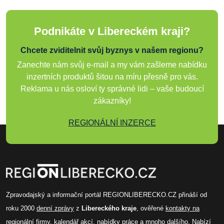
Podnikáte v Libereckém kraji?
Chcete zviditelnit svůj byznys v našem regionu?
Zanechte nám svůj e-mail a my vám zašleme nabídku
inzertních produktů šitou na míru přesně pro vás.
Reklama u nás osloví ty správné lidi – vaše budoucí
zákazníky!
REGIONÁLNÍ INZERCE
Zpravodajský a informační portál REGIONLIBERECKO.CZ přináší od
roku 2000
denní zprávy
z
Libereckého kraje
, ověřené
kontakty na
regionální firmy
,
kalendář akcí
,
nabídky práce
a mnoho dalšího. Nabízí