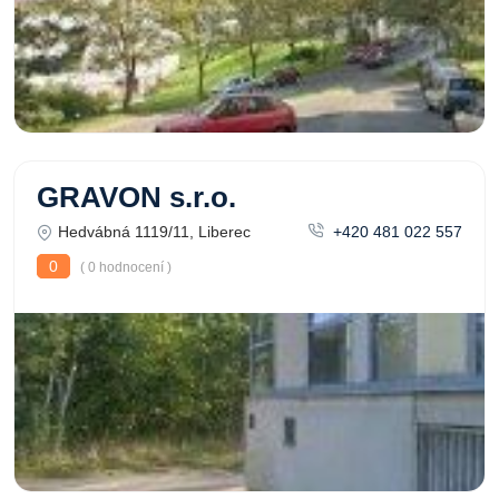
GRAVON s.r.o.
Hedvábná 1119/11, Liberec
+420 481 022 557
0
( 0 hodnocení )