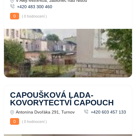
V Aleji 4489/40a, Jablonec nad Nisou
+420 483 300 460
0
( 0 hodnocení )
CAPOUŠKOVÁ LADA-
KOVORYTECTVÍ CAPOUCH
Antonína Dvořáka 291, Turnov
+420 603 457 133
0
( 0 hodnocení )