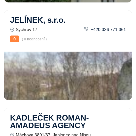
JELÍNEK, s.r.o.
Sychrov 17,
+420 326 771 361
0
( 0 hodnocení )
KADLEČEK ROMAN-
AMADEUS AGENCY
Máchova 3891/37, Jablonec nad Nisou