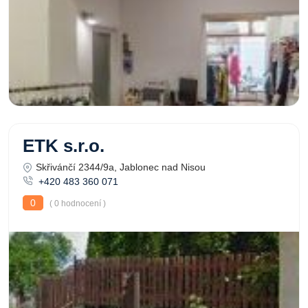
ETK s.r.o.
Skřivánčí 2344/9a, Jablonec nad Nisou
+420 483 360 071
0
( 0 hodnocení )