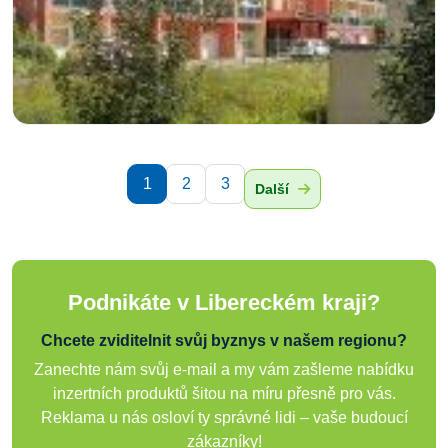
1
2
3
Další
Podnikáte v Libereckém kraji?
Chcete zviditelnit svůj byznys v našem regionu?
Zanechte nám svůj e-mail a my vám zašleme nabídku
inzertních produktů šitou na míru přesně pro vás.
Reklama u nás osloví ty správné lidi – vaše budoucí
zákazníky!