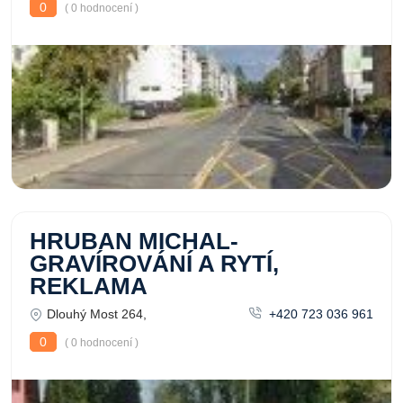
0
( 0 hodnocení )
HRUBAN MICHAL-
GRAVÍROVÁNÍ A RYTÍ,
REKLAMA
Dlouhý Most 264,
+420 723 036 961
0
( 0 hodnocení )