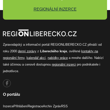
REGIONÁLNÍ INZERCE
Zpravodajský a informační portál REGIONLIBERECKO.CZ přináší od
roku 2000
denní zprávy
z
Libereckého kraje
, ověřené
kontakty na
regionální firmy
,
kalendář akcí
,
nabídky práce
a mnoho dalšího. Nabízí
také účinnou a cenově dostupnou
regionální inzerci
pro podnikatele i
jednotlivce.
O portálu
Inzerce
Přihlášení
Registrace
Archiv Zpráv
RSS