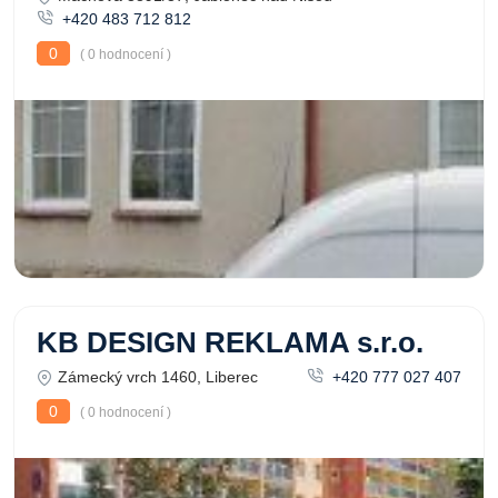
+420 483 712 812
0
( 0 hodnocení )
KB DESIGN REKLAMA s.r.o.
Zámecký vrch 1460, Liberec
+420 777 027 407
0
( 0 hodnocení )