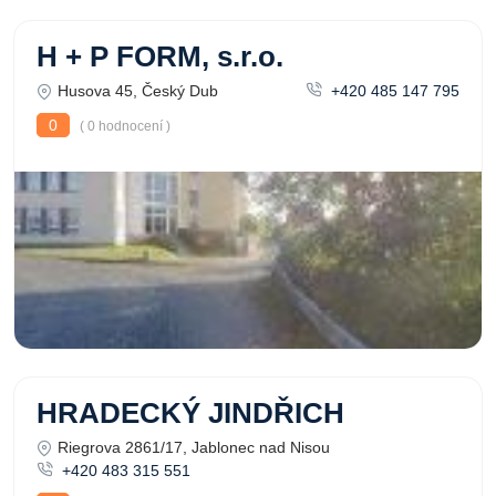
H + P FORM, s.r.o.
Husova 45, Český Dub
+420 485 147 795
0
( 0 hodnocení )
HRADECKÝ JINDŘICH
Riegrova 2861/17, Jablonec nad Nisou
+420 483 315 551