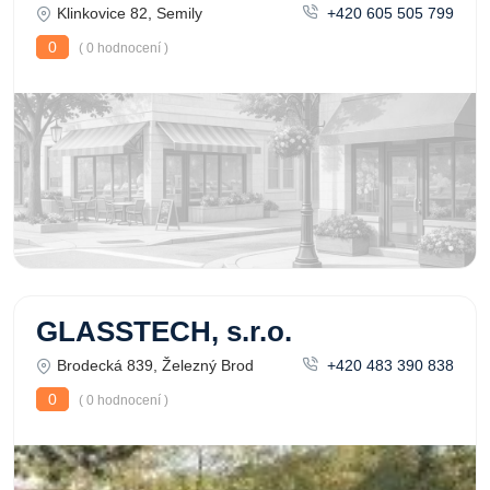
Klinkovice 82, Semily
+420 605 505 799
0
( 0 hodnocení )
GLASSTECH, s.r.o.
Brodecká 839, Železný Brod
+420 483 390 838
0
( 0 hodnocení )