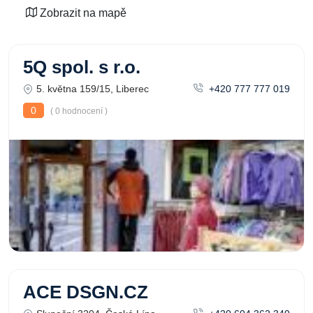
Zobrazit na mapě
5Q spol. s r.o.
5. května 159/15, Liberec
+420 777 777 019
0
( 0 hodnocení )
ACE DSGN.CZ