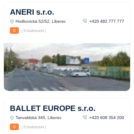
ANERI s.r.o.
Hodkovická 52/52, Liberec
+420 482 777 777
0
( 0 hodnocení )
BALLET EUROPE s.r.o.
Tanvaldská 345, Liberec
+420 608 354 200
0
( 0 hodnocení )