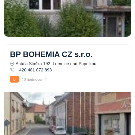
BP BOHEMIA CZ s.r.o.
Antala Staška 192, Lomnice nad Popelkou
+420 481 672 893
0
( 0 hodnocení )