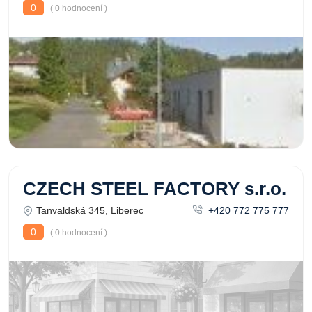
0
( 0 hodnocení )
CZECH STEEL FACTORY s.r.o.
Tanvaldská 345, Liberec
+420 772 775 777
0
( 0 hodnocení )