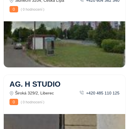
Sluneční 3204, Česká Lípa
+420 604 362 340
0
( 0 hodnocení )
AG. H STUDIO
Široká 329/2, Liberec
+420 485 110 125
0
( 0 hodnocení )