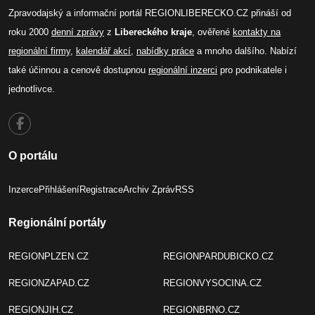
Zpravodajský a informační portál REGIONLIBERECKO.CZ přináší od
roku 2000
denní zprávy
z
Libereckého kraje
, ověřené
kontakty na
regionální firmy
,
kalendář akcí
,
nabídky práce
a mnoho dalšího. Nabízí
také účinnou a cenově dostupnou
regionální inzerci
pro podnikatele i
jednotlivce.
O portálu
Inzerce
Přihlášení
Registrace
Archiv Zpráv
RSS
Regionální portály
REGIONPLZEN.CZ
REGIONPARDUBICKO.CZ
REGIONZAPAD.CZ
REGIONVYSOCINA.CZ
REGIONJIH.CZ
REGIONBRNO.CZ