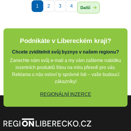
1
2
3
4
Další
Podnikáte v Libereckém kraji?
Chcete zviditelnit svůj byznys v našem regionu?
Zanechte nám svůj e-mail a my vám zašleme nabídku
inzertních produktů šitou na míru přesně pro vás.
Reklama u nás osloví ty správné lidi – vaše budoucí
zákazníky!
REGIONÁLNÍ INZERCE