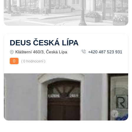
DEUS ČESKÁ LÍPA
Klášterní 460/3, Česká Lípa
+420 487 523 931
0
( 0 hodnocení )