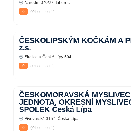
Národní 370/27, Liberec
0
( 0 hodnocení )
ČESKOLIPSKÝM KOČKÁM A P
z.s.
Skalice u České Lípy 504,
0
( 0 hodnocení )
ČESKOMORAVSKÁ MYSLIVE
JEDNOTA, OKRESNÍ MYSLIVE
SPOLEK Česká Lípa
Pivovarská 3157, Česká Lípa
0
( 0 hodnocení )