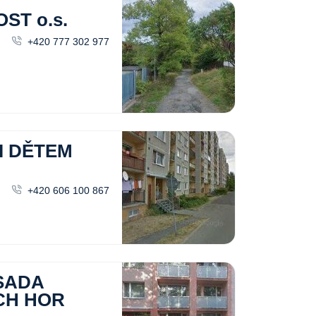
ST o.s.
+420 777 302 977
I DĚTEM
+420 606 100 867
SADA
CH HOR