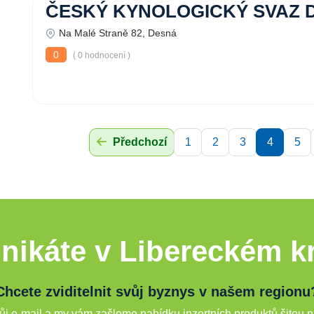
ČESKÝ KYNOLOGICKÝ SVAZ 
Na Malé Straně 82, Desná
0
( 0 hodnocení )
Předchozí
1
2
3
4
5
nikáte v Libereckém kr
Chcete zviditelnit svůj byznys v našem regionu
j e-mail a my vám zašleme nabídku inzertních produktů šitou n