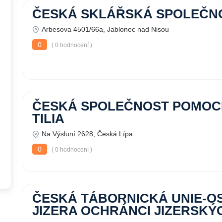
ČESKÁ SKLÁŘSKÁ SPOLEČNO
Arbesova 4501/66a, Jablonec nad Nisou
0
( 0 hodnocení )
ČESKÁ SPOLEČNOST POMOC
TILIA
Na Výsluní 2628, Česká Lípa
0
( 0 hodnocení )
ČESKÁ TÁBORNICKÁ UNIE-O
JIZERA OCHRÁNCI JIZERSKÝ