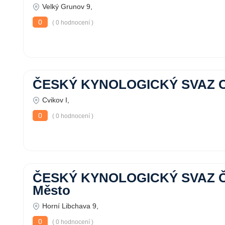
Velký Grunov 9,
0
( 0 hodnocení )
ČESKÝ KYNOLOGICKÝ SVAZ C
Cvikov I,
0
( 0 hodnocení )
ČESKÝ KYNOLOGICKÝ SVAZ Če
Město
Horní Libchava 9,
0
( 0 hodnocení )