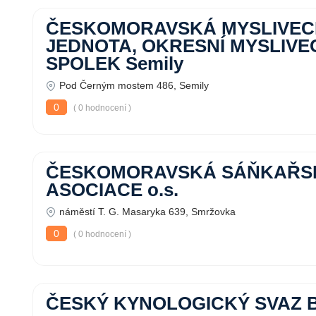
ČESKOMORAVSKÁ MYSLIVE
JEDNOTA, OKRESNÍ MYSLIVE
SPOLEK Semily
Pod Černým mostem 486, Semily
0
( 0 hodnocení )
ČESKOMORAVSKÁ SÁŇKAŘS
ASOCIACE o.s.
náměstí T. G. Masaryka 639, Smržovka
0
( 0 hodnocení )
ČESKÝ KYNOLOGICKÝ SVAZ Br