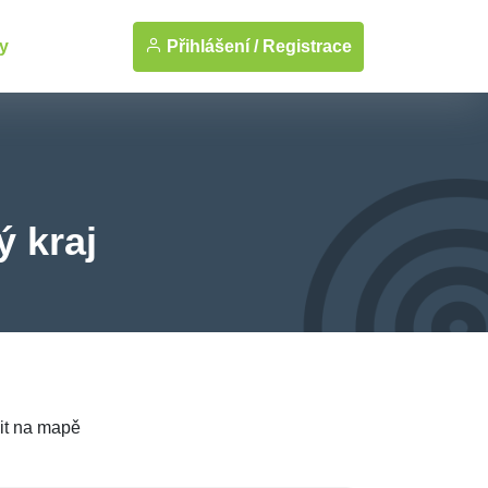
Přihlášení /
Registrace
y
ý kraj
it na mapě