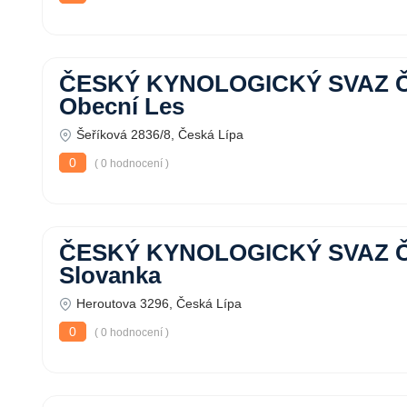
ČESKÝ KYNOLOGICKÝ SVAZ Če
Obecní Les
Šeříková 2836/8, Česká Lípa
0
( 0 hodnocení )
ČESKÝ KYNOLOGICKÝ SVAZ Če
Slovanka
Heroutova 3296, Česká Lípa
0
( 0 hodnocení )