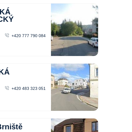
CKÁ
CKÝ
+420 777 790 084
KÁ
+420 483 323 051
niště