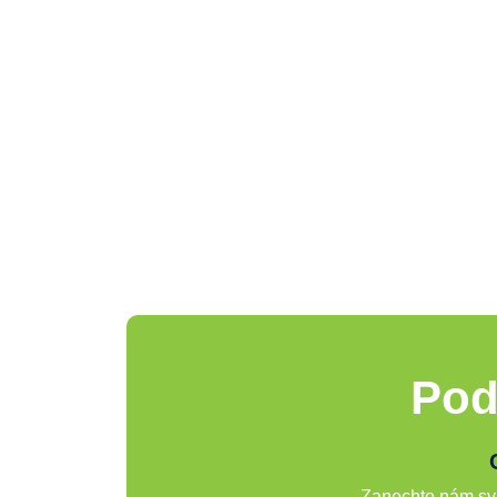
Pod
Zanechte nám svů