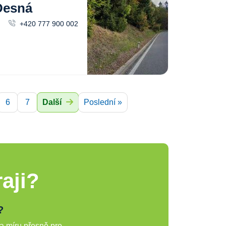
Desná
+420 777 900 002
6
7
Další
Poslední »
aji?
?
a míru přesně pro