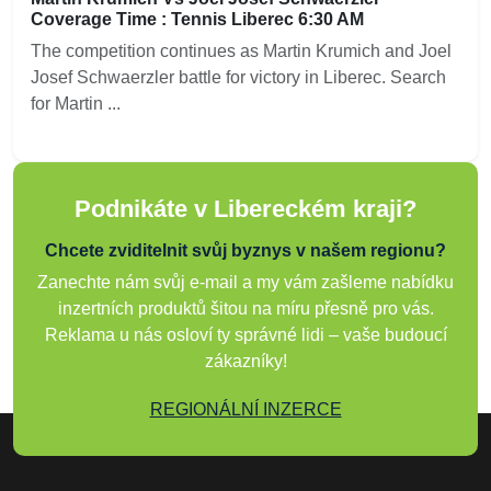
Coverage Time : Tennis Liberec 6:30 AM
The competition continues as Martin Krumich and Joel
Josef Schwaerzler battle for victory in Liberec. Search
for Martin ...
Podnikáte v Libereckém kraji?
Chcete zviditelnit svůj byznys v našem regionu?
Zanechte nám svůj e-mail a my vám zašleme nabídku
inzertních produktů šitou na míru přesně pro vás.
Reklama u nás osloví ty správné lidi – vaše budoucí
zákazníky!
REGIONÁLNÍ INZERCE