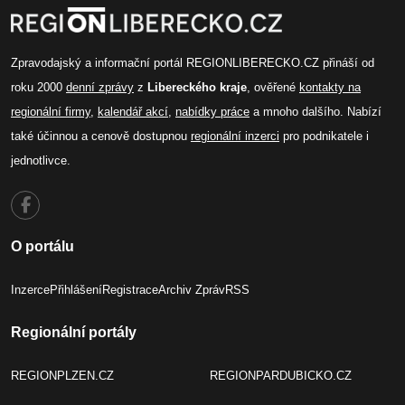
Zpravodajský a informační portál REGIONLIBERECKO.CZ přináší od
roku 2000
denní zprávy
z
Libereckého kraje
, ověřené
kontakty na
regionální firmy
,
kalendář akcí
,
nabídky práce
a mnoho dalšího. Nabízí
také účinnou a cenově dostupnou
regionální inzerci
pro podnikatele i
jednotlivce.
O portálu
Inzerce
Přihlášení
Registrace
Archiv Zpráv
RSS
Regionální portály
REGIONPLZEN.CZ
REGIONPARDUBICKO.CZ