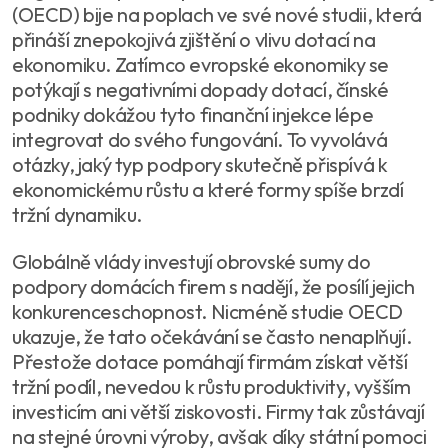
(OECD) bije na poplach ve své nové studii, která
přináší znepokojivá zjištění o vlivu dotací na
ekonomiku. Zatímco evropské ekonomiky se
potýkají s negativními dopady dotací, čínské
podniky dokážou tyto finanční injekce lépe
integrovat do svého fungování. To vyvolává
otázky, jaký typ podpory skutečně přispívá k
ekonomickému růstu a které formy spíše brzdí
tržní dynamiku.
Globálně vlády investují obrovské sumy do
podpory domácích firem s nadějí, že posílí jejich
konkurenceschopnost. Nicméně studie OECD
ukazuje, že tato očekávání se často nenaplňují.
Přestože dotace pomáhají firmám získat větší
tržní podíl, nevedou k růstu produktivity, vyšším
investicím ani větší ziskovosti. Firmy tak zůstávají
na stejné úrovni výroby, avšak díky státní pomoci