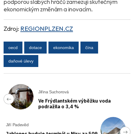
podporou slabých hráčů zamezují skutečným
ekonomickým změnám a inovacím.
Zdroj:
REGIONPLZEN.CZ
oecd
dotace
ekonomika
čína
daňové úlevy
Jiřina Suchorová
Ve Frýdlantském výběžku voda
podražila o 3,4 %
Jiří Padevěd
Jablonec buduje terminál u Nisy za 509