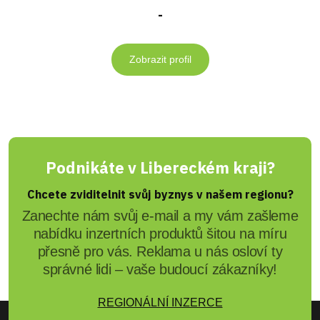
-
Zobrazit profil
Podnikáte v Libereckém kraji?
Chcete zviditelnit svůj byznys v našem regionu?
Zanechte nám svůj e-mail a my vám zašleme
nabídku inzertních produktů šitou na míru
přesně pro vás. Reklama u nás osloví ty
správné lidi – vaše budoucí zákazníky!
REGIONÁLNÍ INZERCE