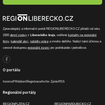
Zpravodajský a informační portál REGIONLIBERECKO.CZ přináší od roku
2000
denní zprávy
z
Libereckého kraje
, ověřené
kontakty na regionální
firmy
,
kalendář akcí
,
nabídky práce
a mnoho dalšího. Nabízí také účinnou a
cenově dostupnou
regionální inzerci
pro podnikatele i jednotlivce.
O portálu
Inzerce
Přihlášení
Registrace
Archiv Zpráv
RSS
Regionální portály
REGIONPLZEN.CZ
REGIONPARDUBICKO.CZ