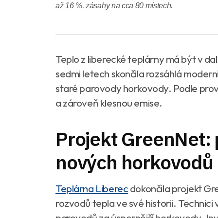
až 16 %, zásahy na cca 80 místech.
Teplo z liberecké teplárny má být v dalš
sedmi letech skončila rozsáhlá modern
staré parovody horkovody. Podle provo
a zároveň klesnou emise.
Projekt GreenNet: 
nových horkovodů
Teplárna Liberec
dokončila projekt Gr
rozvodů tepla ve své historii. Technici
parovodů za úspornější horkovody. Inves