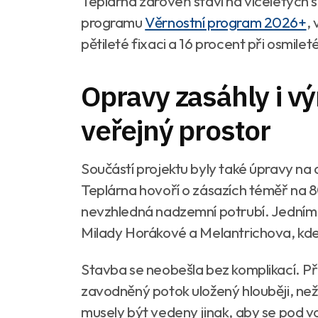
Teplárna zároveň staví na víceletých
programu
Věrnostní program 2026+
,
pětileté fixaci a 16 procent při osmilet
Opravy zasáhly i v
veřejný prostor
Součástí projektu byly také úpravy na
Teplárna hovoří o zásazích téměř na 80
nevzhledná nadzemní potrubí. Jedním z 
Milady Horákové a Melantrichova, kde 
Stavba se neobešla bez komplikací. Při p
zavodněný potok uložený hlouběji, ne
musely být vedeny jinak, aby se pod 