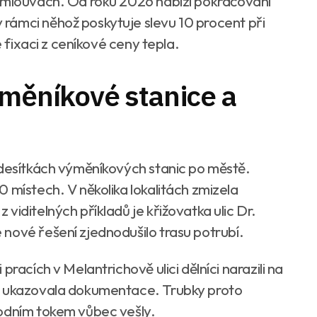
 smlouvách. Od roku 2026 nabízí pokračování
 v rámci něhož poskytuje slevu 10 procent při
é fixaci z ceníkové ceny tepla.
ýměníkové stanice a
 desítkách výměníkových stanic po městě.
 místech. V několika lokalitách zmizela
viditelných příkladů je křižovatka ulic Dr.
nové řešení zjednodušilo trasu potrubí.
racích v Melantrichově ulici dělníci narazili na
ž ukazovala dokumentace. Trubky proto
vodním tokem vůbec vešly.