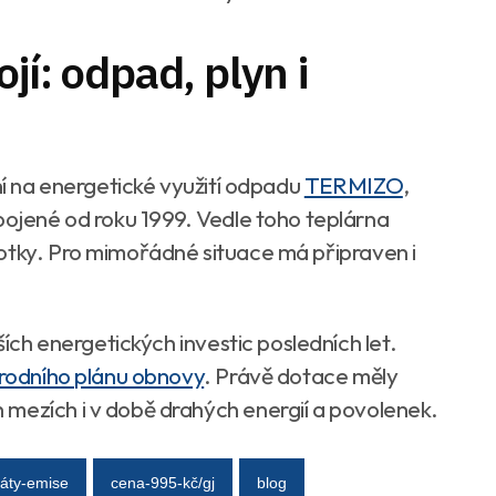
jí: odpad, plyn i
ení na energetické využití odpadu
TERMIZO
,
pojené od roku 1999. Vedle toho teplárna
otky. Pro mimořádné situace má připraven i
ších energetických investic posledních let.
rodního plánu obnovy
. Právě dotace měly
mezích i v době drahých energií a povolenek.
ráty-emise
cena-995-kč/gj
blog