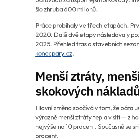
šlo zhruba 600 milionů.
Práce probíhaly ve třech etapách. Prvn
2020. Další dvě etapy následovaly poz
2025. Přehled tras a stavebních sezo
konecpary.cz
.
Menší ztráty, menší
skokových náklad
Hlavní změna spočívá v tom, že pára 
výrazně menší ztráty tepla v síti — z 
nejvýše na 10 procent. Současně se sníž
procent.