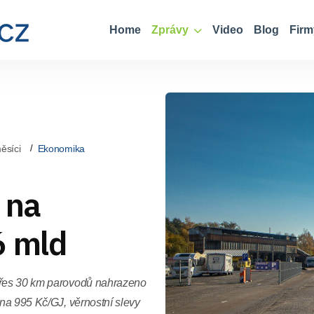
Home
Zprávy
Video
Blog
Firm
ěsíci
Ekonomika
 na
6 mld
 přes 30 km parovodů nahrazeno
ena 995 Kč/GJ, věrnostní slevy