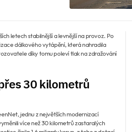
ích letech stabilnější a levnější na provoz. Po
izace dálkového vytápění, která nahradila
zovatele díky tomu poleví tlak na zdražování
přes 30 kilometrů
eenNet, jednu z největších modernizací
 vyměnili více než 30 kilometrů zastaralých
tice činila 1,6 miliardy korun, z toho z dotací