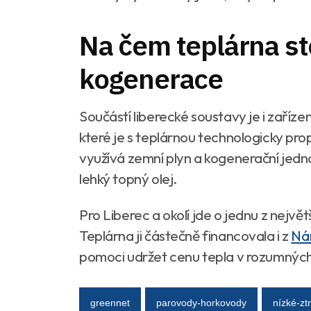
Na čem teplárna sto
kogenerace
Součástí liberecké soustavy je i zaříz
které je s teplárnou technologicky pro
využívá zemní plyn a kogenerační jedn
lehký topný olej.
Pro Liberec a okolí jde o jednu z největ
Teplárna ji částečně financovala i z
Ná
pomoci udržet cenu tepla v rozumných 
greennet
parovody-horkovody
nízké-zt