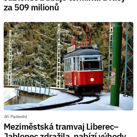
za 509 milionů
Jiří Padevěd
Meziměstská tramvaj Liberec–
Jablonec zdražila, nabízí výhody