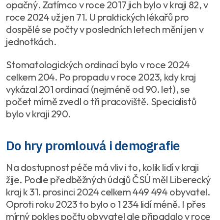
opačný. Zatímco v roce 2017 jich bylo v kraji 82, v
roce 2024 už jen 71. U praktických lékařů pro
dospělé se počty v posledních letech mění jen v
jednotkách.
Stomatologických ordinací bylo v roce 2024
celkem 204. Po propadu v roce 2023, kdy kraj
vykázal 201 ordinací (nejméně od 90. let), se
počet mírně zvedl o tři pracoviště. Specialistů
bylo v kraji 290.
Do hry promlouvá i demografie
Na dostupnost péče má vliv i to, kolik lidí v kraji
žije. Podle předběžných údajů ČSÚ měl Liberecký
kraj k 31. prosinci 2024 celkem 449 494 obyvatel.
Oproti roku 2023 to bylo o 1 234 lidí méně. I přes
mírný pokles počtu obyvatel ale připadalo v roce