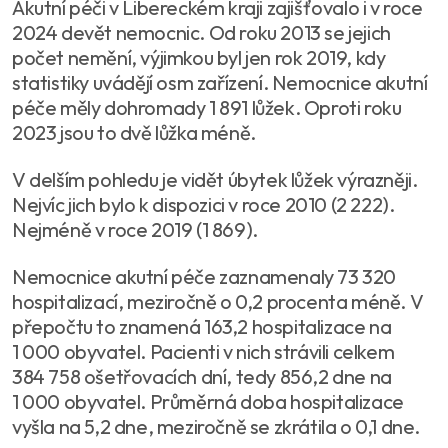
Akutní péči v Libereckém kraji zajišťovalo i v roce
2024 devět nemocnic. Od roku 2013 se jejich
počet nemění, výjimkou byl jen rok 2019, kdy
statistiky uvádějí osm zařízení. Nemocnice akutní
péče měly dohromady 1 891 lůžek. Oproti roku
2023 jsou to dvě lůžka méně.
V delším pohledu je vidět úbytek lůžek výrazněji.
Nejvíc jich bylo k dispozici v roce 2010 (2 222).
Nejméně v roce 2019 (1 869).
Nemocnice akutní péče zaznamenaly 73 320
hospitalizací, meziročně o 0,2 procenta méně. V
přepočtu to znamená 163,2 hospitalizace na
1 000 obyvatel. Pacienti v nich strávili celkem
384 758 ošetřovacích dní, tedy 856,2 dne na
1 000 obyvatel. Průměrná doba hospitalizace
vyšla na 5,2 dne, meziročně se zkrátila o 0,1 dne.