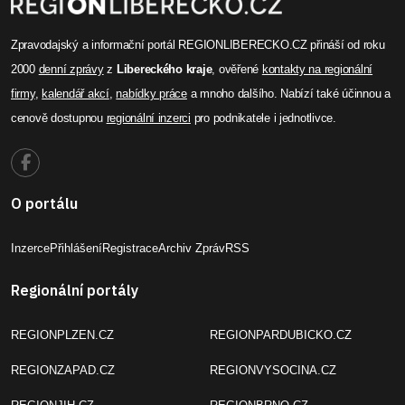
Zpravodajský a informační portál REGIONLIBERECKO.CZ přináší od roku
2000
denní zprávy
z
Libereckého kraje
, ověřené
kontakty na regionální
firmy
,
kalendář akcí
,
nabídky práce
a mnoho dalšího. Nabízí také účinnou a
cenově dostupnou
regionální inzerci
pro podnikatele i jednotlivce.
O portálu
Inzerce
Přihlášení
Registrace
Archiv Zpráv
RSS
Regionální portály
REGIONPLZEN.CZ
REGIONPARDUBICKO.CZ
REGIONZAPAD.CZ
REGIONVYSOCINA.CZ