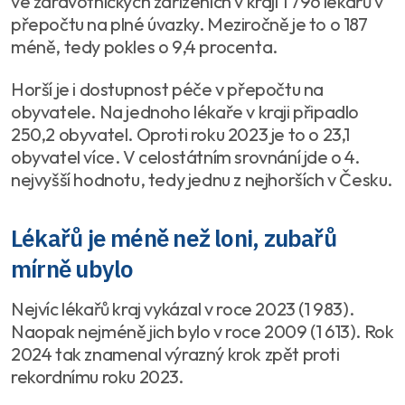
ve zdravotnických zařízeních v kraji 1 796 lékařů v
přepočtu na plné úvazky. Meziročně je to o 187
méně, tedy pokles o 9,4 procenta.
Horší je i dostupnost péče v přepočtu na
obyvatele. Na jednoho lékaře v kraji připadlo
250,2 obyvatel. Oproti roku 2023 je to o 23,1
obyvatel více. V celostátním srovnání jde o 4.
nejvyšší hodnotu, tedy jednu z nejhorších v Česku.
Lékařů je méně než loni, zubařů
mírně ubylo
Nejvíc lékařů kraj vykázal v roce 2023 (1 983).
Naopak nejméně jich bylo v roce 2009 (1 613). Rok
2024 tak znamenal výrazný krok zpět proti
rekordnímu roku 2023.