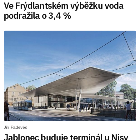
Ve Frýdlantském výběžku voda
podražila o 3,4 %
Jiří Padevěd
Jablonec buduje terminál u Nisy