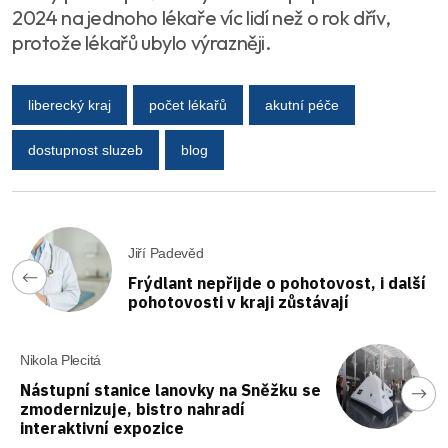
2024 na jednoho lékaře víc lidí než o rok dřív,
protože lékařů ubylo výrazněji.
liberecký kraj
počet lékařů
akutní péče
dostupnost sluzeb
blog
Jiří Padevěd
Frýdlant nepřijde o pohotovost, i další
pohotovosti v kraji zůstávají
Nikola Plecitá
Nástupní stanice lanovky na Sněžku se
zmodernizuje, bistro nahradí
interaktivní expozice