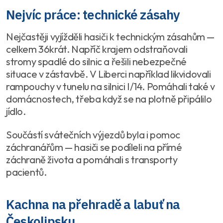
Nejvíc práce: technické zásahy
Nejčastěji vyjížděli hasiči k technickým zásahům —
celkem 36krát. Napříč krajem odstraňovali
stromy spadlé do silnic a řešili nebezpečné
situace v zástavbě. V Liberci například likvidovali
rampouchy v tunelu na silnici I/14. Pomáhali také v
domácnostech, třeba když se na plotně připálilo
jídlo.
Součástí svátečních výjezdů byla i pomoc
záchranářům — hasiči se podíleli na přímé
záchraně života a pomáhali s transporty
pacientů.
Kachna na přehradě a labuť na
Českolipsku