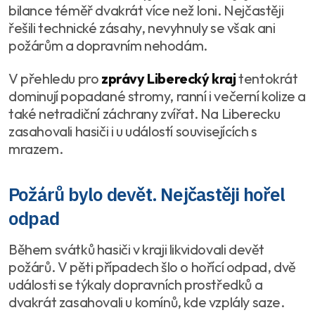
bilance téměř dvakrát více než loni. Nejčastěji
řešili technické zásahy, nevyhnuly se však ani
požárům a dopravním nehodám.
V přehledu pro
zprávy Liberecký kraj
tentokrát
dominují popadané stromy, ranní i večerní kolize a
také netradiční záchrany zvířat. Na Liberecku
zasahovali hasiči i u událostí souvisejících s
mrazem.
Požárů bylo devět. Nejčastěji hořel
odpad
Během svátků hasiči v kraji likvidovali devět
požárů. V pěti případech šlo o hořící odpad, dvě
události se týkaly dopravních prostředků a
dvakrát zasahovali u komínů, kde vzplály saze.