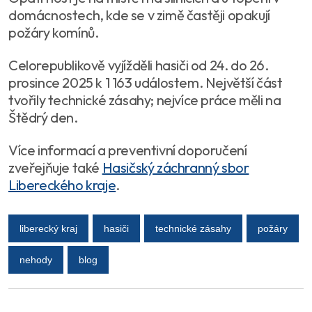
domácnostech, kde se v zimě častěji opakují
požáry komínů.
Celorepublikově vyjížděli hasiči od 24. do 26.
prosince 2025 k 1 163 událostem. Největší část
tvořily technické zásahy; nejvíce práce měli na
Štědrý den.
Více informací a preventivní doporučení
zveřejňuje také
Hasičský záchranný sbor
Libereckého kraje
.
liberecký kraj
hasiči
technické zásahy
požáry
nehody
blog