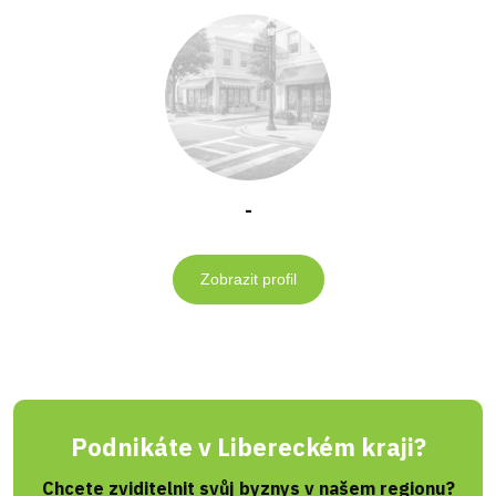
-
Zobrazit profil
Podnikáte v Libereckém kraji?
Chcete zviditelnit svůj byznys v našem regionu?