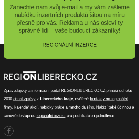
Zanechte nám svůj e-mail a my vám zašleme
nabídku inzertních produktů šitou na míru
přesně pro vás. Reklama u nás osloví ty
správné lidi – vaše budoucí zákazníky!
REGIONÁLNÍ INZERCE
Zpravodajský a informační portál REGIONLIBERECKO.CZ přináší od roku
2000
denní zprávy
z
Libereckého kraje
, ověřené
kontakty na regionální
firmy
,
kalendář akcí
,
nabídky práce
a mnoho dalšího. Nabízí také účinnou a
cenově dostupnou
regionální inzerci
pro podnikatele i jednotlivce.