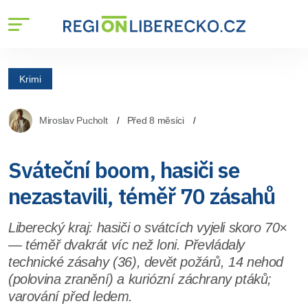
Krimi
Miroslav Pucholt
Před 8 měsíci
Sváteční boom, hasiči se
nezastavili, téměř 70 zásahů
Liberecký kraj: hasiči o svátcích vyjeli skoro 70×
— téměř dvakrát víc než loni. Převládaly
technické zásahy (36), devět požárů, 14 nehod
(polovina zranění) a kuriózní záchrany ptáků;
varování před ledem.