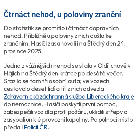
Čtrnáct nehod, u poloviny zranění
Do statistik se promítlo i čtrnáct dopravních
nehod. Přibližně u poloviny z nich došlo ke
zraněním. Hasiči zasahovali i na Štědrý den 24.
prosince 2025.
Jedna z vážnějších nehod se stala v Oldřichově v
Hájích na Štědrý den krátce po desáté večer.
Srazila se tam tři osobní auta; ve vozech
cestovalo deset lidí a tři z nich odvezla
Zdravotnická záchranná služba Libereckého kraje
do nemocnice. Hasiči poskytli první pomoc,
zabezpečili vozidla proti požáru, uklidili střepy a
zasypali uniklé provozní kapaliny. Po půlnoci místo
předali
Policii ČR
.