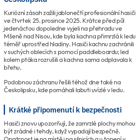
Kuriózní zásah zažili jablonečtí profesionální hasiči
ve čtvrtek 25. prosince 2025. Krátce před půl
jedenáctou dopoledne vyjeli na přehradu ve
Mšeně nad Nisou, kde byla kachna přimrzlá k ledu
téměř uprostřed hladiny. Hasiči kachnu zachránili
v suchých oblecích s pomocí paddleboardu; led
kolem ptáka rozrušili a kachna sama odplavala k
břehu.
Podobnou záchranu řešili téhož dne také na
Českolipsku, kde pomáhali labuti uvízlé v ledu.
Krátké připomenutí k bezpečnosti
Hasiči znovu upozorňují, že zamrzlé plochy mohou
být zrádné i tehdy, když vypadají bezpečně.
Opatrnost je na místě i na silnicích a u topení v