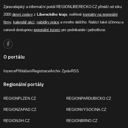
Zpravodajský a informační portál REGIONLIBERECKO.CZ přináší od roku
2000
denní zprávy
z
Libereckého kraje
, ověřené
kontakty na regionální
firmy
,
kalendář akcí
,
nabídky práce
a mnoho dalšího. Nabízí také účinnou a
cenově dostupnou
regionální inzerci
pro podnikatele i jednotlivce.
O portálu
Inzerce
Přihlášení
Registrace
Archiv Zpráv
RSS
Regionální portály
REGIONPLZEN.CZ
REGIONPARDUBICKO.CZ
REGIONZAPAD.CZ
REGIONVYSOCINA.CZ
REGIONJIH.CZ
REGIONBRNO.CZ