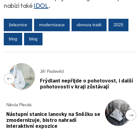
nabízí také
IDOL
.
železnice
modernizace
obnova tratě
2025
blog
blog
Jiří Padevěd
Frýdlant nepřijde o pohotovost, i další
pohotovosti v kraji zůstávají
Nikola Plecitá
Nástupní stanice lanovky na Sněžku se
zmodernizuje, bistro nahradí
interaktivní expozice