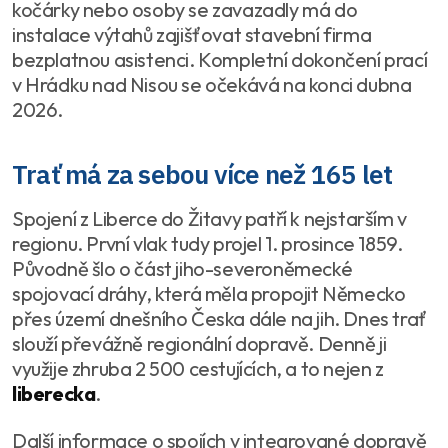
kočárky nebo osoby se zavazadly má do
instalace výtahů zajišťovat stavební firma
bezplatnou asistenci. Kompletní dokončení prací
v Hrádku nad Nisou se očekává na konci dubna
2026.
Trať má za sebou více než 165 let
Spojení z Liberce do Žitavy patří k nejstarším v
regionu. První vlak tudy projel 1. prosince 1859.
Původně šlo o část jiho-severoněmecké
spojovací dráhy, která měla propojit Německo
přes území dnešního Česka dále na jih. Dnes trať
slouží převážně regionální dopravě. Denně ji
využije zhruba 2 500 cestujících, a to nejen z
liberecka
.
Další informace o spojích v integrované dopravě