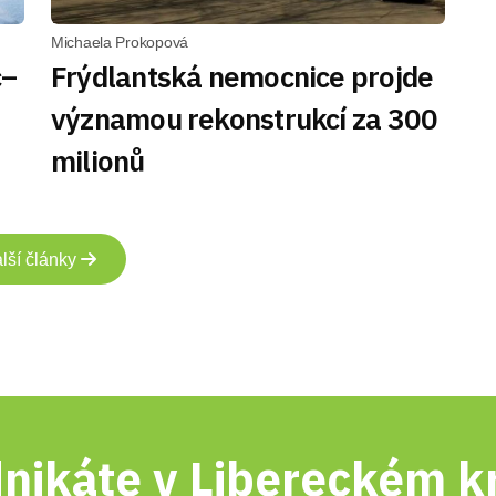
Michaela Prokopová
c–
Frýdlantská nemocnice projde
významou rekonstrukcí za 300
milionů
lší články
nikáte v Libereckém kr