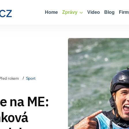
Home
Zprávy
Video
Blog
Firm
Před rokem
Sport
e na ME:
mková