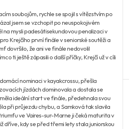
ím soubojům, rychle se spojil s vítězstvím po
kázal jsem se vzchopit po neuspokojivém
ěl na mysli padesátisekundovou penalizaci v
ro Krejčího první finále v seniorské soutěži a
f dovršilo, že ani ve finále nedovolil
ti ještě zápasili o další příčky, Krejčí už v cíli
domácí nominaci v kayakcrossu, přešla
řazovacích jízdách dominovala a dostala se
eměla ideální start ve finále, předehnala svou
la při průjezdu chybu, a Samková tak slavila
 triumfu ve Vaires-sur-Marne ji čeká maturita v
již dříve, kdy se před třemi lety stala juniorskou