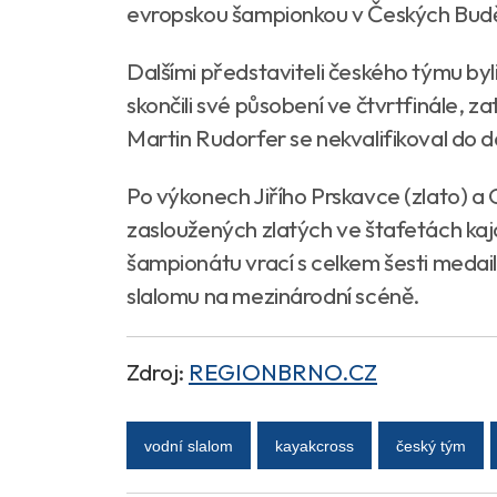
evropskou šampionkou v Českých Budě
Dalšími představiteli českého týmu byl
skončili své působení ve čtvrtfinále, 
Martin Rudorfer se nekvalifikoval do da
Po výkonech Jiřího Prskavce (zlato) a 
zasloužených zlatých ve štafetách kaj
šampionátu vrací s celkem šesti medaile
slalomu na mezinárodní scéně.
Zdroj:
REGIONBRNO.CZ
vodní slalom
kayakcross
český tým