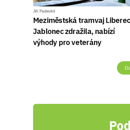
Jiří Padevěd
Meziměstská tramvaj Libere
Jablonec zdražila, nabízí
výhody pro veterány
Da
Pod