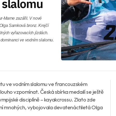
 slalomu
r-Marne zazářil. V nové
a Olga Samková bronz. Krejčí
lných vyřazovacích jízdách.
jí dominanci ve vodním slalomu.
tu ve vodním slalomu ve francouzském
ouho vzpomínat. Česká sbírka medailí se ještě
ympijské disciplíně – kayakcrossu. Zlato zde
pení mnohých, vybojovala devatenáctiletá Olga