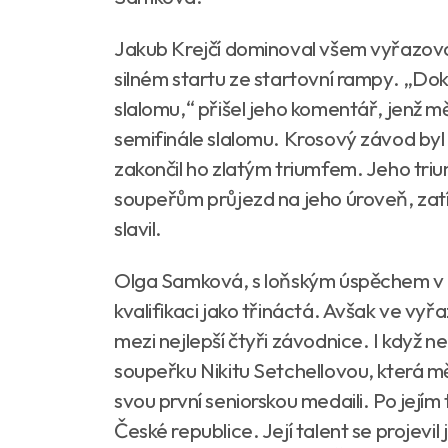
Jakub Krejčí dominoval všem vyřazovac
silném startu ze startovní rampy. „Do
slalomu,“ přišel jeho komentář, jenž m
semifinále slalomu. Krosový závod byl p
zakončil ho zlatým triumfem. Jeho trium
soupeřům průjezd na jeho úroveň, zatímco 
slavil.
Olga Samková, s loňským úspěchem v 
kvalifikaci jako třináctá. Avšak ve vy
mezi nejlepší čtyři závodnice. I když n
soupeřku Nikitu Setchellovou, která mě
svou první seniorskou medaili. Po jejím
České republice. Její talent se projevil 