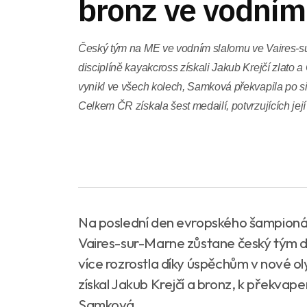
bronz ve vodním
Český tým na ME ve vodním slalomu ve Vaires-su
disciplíně kayakcross získali Jakub Krejčí zlato 
vynikl ve všech kolech, Samková překvapila po si
Celkem ČR získala šest medailí, potvrzujících je
Na poslední den evropského šampioná
Vaires-sur-Marne zůstane český tým dl
více rozrostla díky úspěchům v nové ol
získal Jakub Krejčí a bronz, k překva
Samková.