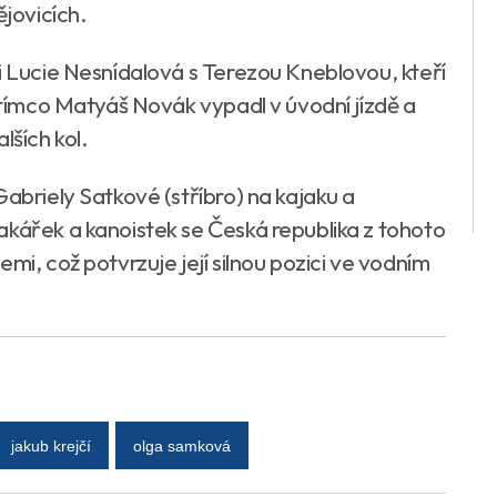
jovicích.
i Lucie Nesnídalová s Terezou Kneblovou, kteří
zatímco Matyáš Novák vypadl v úvodní jízdě a
lších kol.
Gabriely Satkové (stříbro) na kajaku a
akářek a kanoistek se Česká republika z tohoto
mi, což potvrzuje její silnou pozici ve vodním
jakub krejčí
olga samková