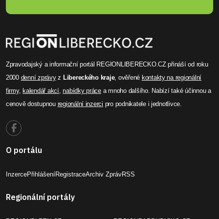
Zpravodajský a informační portál REGIONLIBERECKO.CZ přináší od roku
2000
denní zprávy
z
Libereckého kraje
, ověřené
kontakty na regionální
firmy
,
kalendář akcí
,
nabídky práce
a mnoho dalšího. Nabízí také účinnou a
cenově dostupnou
regionální inzerci
pro podnikatele i jednotlivce.
O portálu
Inzerce
Přihlášení
Registrace
Archiv Zpráv
RSS
Regionální portály