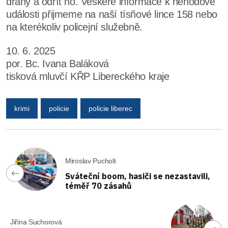
dráhy a odřít ho. Veškeré informace k nehodové
události přijmeme na naší tísňové lince 158 nebo
na kterékoliv policejní služebně.
10. 6. 2025
por. Bc. Ivana Baláková
tisková mluvčí KŘP Libereckého kraje
krimi
policie
policie liberec
Miroslav Pucholt
Sváteční boom, hasiči se nezastavili,
téměř 70 zásahů
Jiřina Suchorová