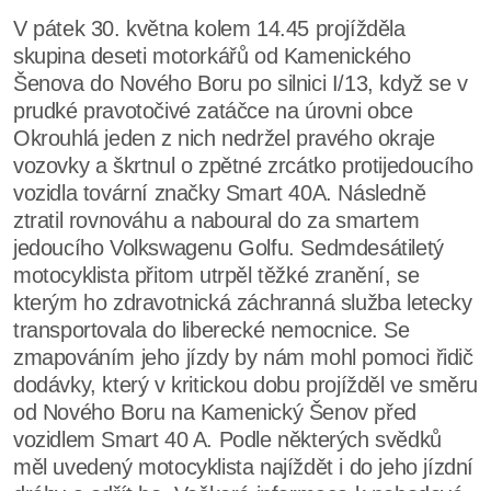
V pátek 30. května kolem 14.45 projížděla
skupina deseti motorkářů od Kamenického
Šenova do Nového Boru po silnici I/13, když se v
prudké pravotočivé zatáčce na úrovni obce
Okrouhlá jeden z nich nedržel pravého okraje
vozovky a škrtnul o zpětné zrcátko protijedoucího
vozidla tovární značky Smart 40A. Následně
ztratil rovnováhu a naboural do za smartem
jedoucího Volkswagenu Golfu. Sedmdesátiletý
motocyklista přitom utrpěl těžké zranění, se
kterým ho zdravotnická záchranná služba letecky
transportovala do liberecké nemocnice. Se
zmapováním jeho jízdy by nám mohl pomoci řidič
dodávky, který v kritickou dobu projížděl ve směru
od Nového Boru na Kamenický Šenov před
vozidlem Smart 40 A. Podle některých svědků
měl uvedený motocyklista najíždět i do jeho jízdní