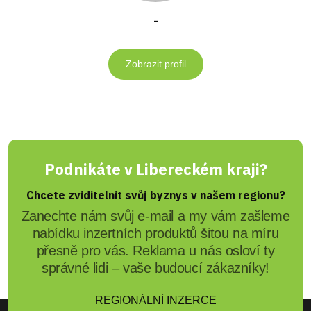
-
Zobrazit profil
Podnikáte v Libereckém kraji?
Chcete zviditelnit svůj byznys v našem regionu?
Zanechte nám svůj e-mail a my vám zašleme
nabídku inzertních produktů šitou na míru
přesně pro vás. Reklama u nás osloví ty
správné lidi – vaše budoucí zákazníky!
REGIONÁLNÍ INZERCE