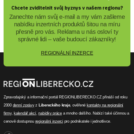
Pátráme po 65leté ženě z
Turnova