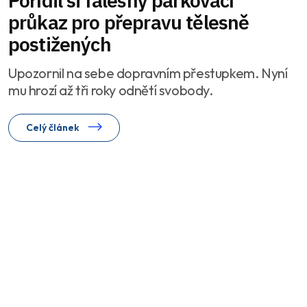
Pořídil si falešný parkovací
průkaz pro přepravu tělesně
postižených
Upozornil na sebe dopravním přestupkem. Nyní
mu hrozí až tři roky odnětí svobody.
Celý článek