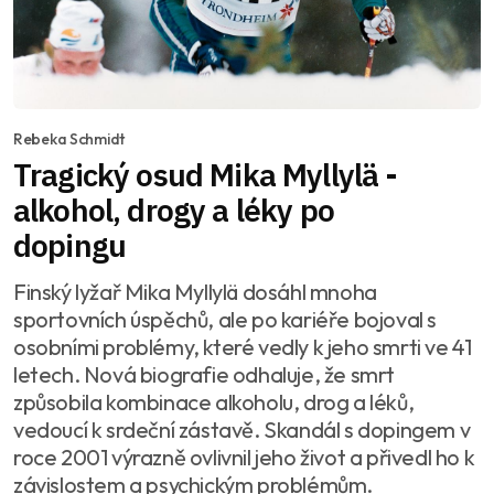
Rebeka Schmidt
Tragický osud Mika Myllylä -
alkohol, drogy a léky po
dopingu
Finský lyžař Mika Myllylä dosáhl mnoha
sportovních úspěchů, ale po kariéře bojoval s
osobními problémy, které vedly k jeho smrti ve 41
letech. Nová biografie odhaluje, že smrt
způsobila kombinace alkoholu, drog a léků,
vedoucí k srdeční zástavě. Skandál s dopingem v
roce 2001 výrazně ovlivnil jeho život a přivedl ho k
závislostem a psychickým problémům.