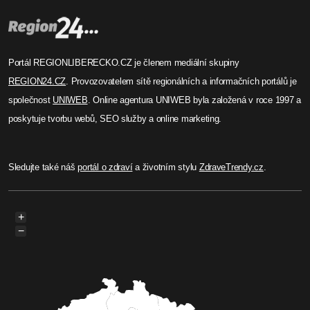
POLICIE ČR územní odbor Liberec
Kdy denní svícení nestačí