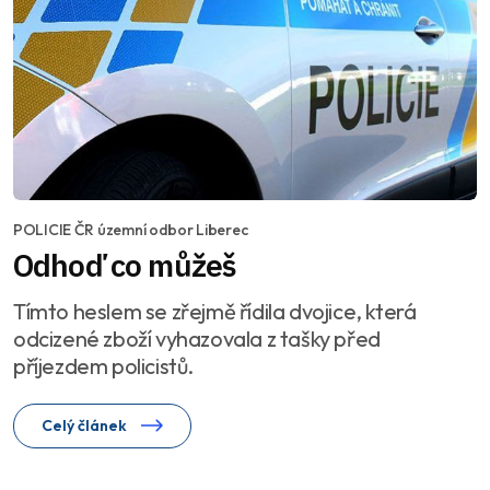
POLICIE ČR územní odbor Liberec
Odhoď co můžeš
Tímto heslem se zřejmě řídila dvojice, která
odcizené zboží vyhazovala z tašky před
příjezdem policistů.
Celý článek