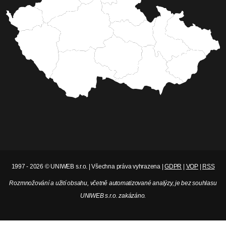
POLICIE ČR územní odbor Liberec
Za volantem se zákazem a s
alkoholem