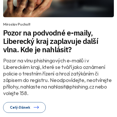
Miroslav Pucholt
Pozor na podvodné e-maily,
Liberecký kraj zaplavuje další
vlna. Kde je nahlásit?
Pozor na vlnu phishingových e-mailů i v
Libereckém kraji, které se tváří jako oznámení
policie o trestním řízení a hrozí zatýkáním či
zápisem do registru. Neodpovídejte, neotvírejte
přílohy, nahlaste na nahlasit@phishing.cz nebo
volejte 158.
Celý článek