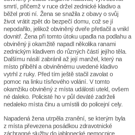
smrtí, přičemž v ruce držel zednické kladivo a
běžel proti ní. Žena se snažila z obavy o svůj
život vrátit zpět do bezpečí domu, což se jí
nepodařilo, jelikož obviněný dveře přetlačil a vnikl
dovnitř. Žena při tomto útoku upadla na podlahu a
obviněný ji okamžitě napadl několika ranami
zednickým kladivem do různých částí jejího těla.
Dalšímu násilí zabránil až její manžel, který na
místo přiběhl a obviněnému uvedené kladivo
vytrhl z ruky. Před tím ještě stačil zavolat o
pomoc na linku tísňového volání. V tomto
okamžiku obviněný z místa události utekl, ovšem
né daleko. Policisté ho v půl deváté zadrželi
nedaleko místa činu a umístili do policejní cely.
Napadená žena utrpěla zranění, se kterým byla
z místa převezena posádkou zdravotnické
záchranné služby do jablonecké nemocnice.