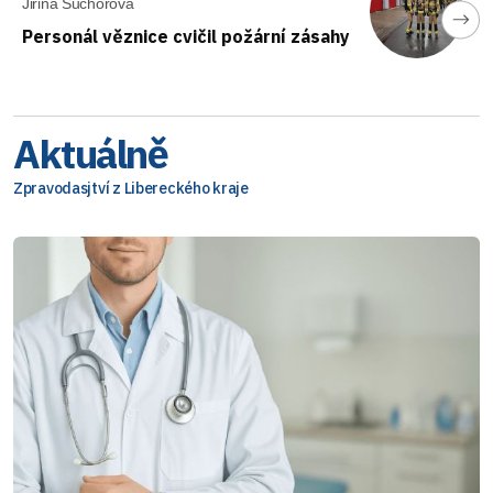
Jiřina Suchorová
Personál věznice cvičil požární zásahy
Aktuálně
Zpravodasjtví z Libereckého kraje