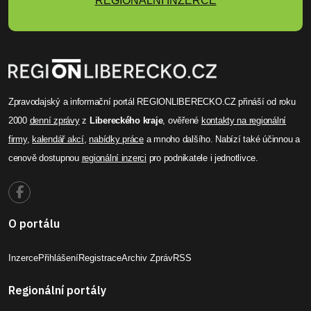
REGIONÁLNÍ INZERCE
Zpravodajský a informační portál REGIONLIBERECKO.CZ přináší od roku
2000
denní zprávy
z
Libereckého kraje
, ověřené
kontakty na regionální
firmy
,
kalendář akcí
,
nabídky práce
a mnoho dalšího. Nabízí také účinnou a
cenově dostupnou
regionální inzerci
pro podnikatele i jednotlivce.
O portálu
Inzerce
Přihlášení
Registrace
Archiv Zpráv
RSS
Regionální portály