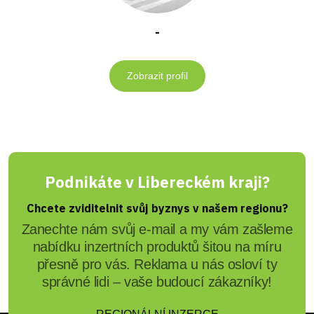
-
Zobrazit profil
Podnikáte v Libereckém kraji?
Chcete zviditelnit svůj byznys v našem regionu?
Zanechte nám svůj e-mail a my vám zašleme
nabídku inzertních produktů šitou na míru
přesně pro vás. Reklama u nás osloví ty
správné lidi – vaše budoucí zákazníky!