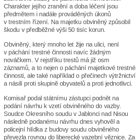
Charakter jejího zranění a doba léčení jsou
předmětem i nadále prováděných úkonů
v trestním řízení. Na majetku obviněný způsobil
škodu v předběžné výši 50 tisíc korun.
Obviněný, který mnoho let žije na ulici, není
v páchání trestné činnosti navíc žádným
nováčkem. V rejstříku trestů má již osm
záznamů, a to nejen o páchání majetkové trestné
činnosti, ale také například o přečinech výtržnictví
a násilí proti skupině obyvatelů a proti jednotlivci.
Komisař podal státnímu zástupci podnět na
podání návrhu k vzetí obviněného do vazby.
Soudce Okresního soudu v Jablonci nad Nisou
následně podanému návrhu dnes vyhověl a
policejní hlídka z budovy soudu obviněného
převezla rovnou do liberecké vazební věznice. Za