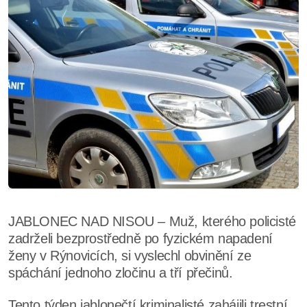
JABLONEC NAD NISOU – Muž, kterého policisté
zadrželi bezprostředně po fyzickém napadení
ženy v Rýnovicích, si vyslechl obvinění ze
spáchání jednoho zločinu a tří přečinů.
Tento týden jablonečtí kriminalisté zahájili trestní