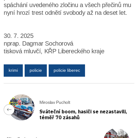
spáchání uvedeného zločinu a všech přečinů mu
nyní hrozí trest odnětí svobody až na deset let.
30. 7. 2025
nprap. Dagmar Sochorová
tisková mluvčí, KŘP Libereckého kraje
krimi
policie
policie liberec
Miroslav Pucholt
Sváteční boom, hasiči se nezastavili,
téměř 70 zásahů