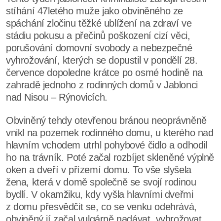
stíhání 47letého muže jako obviněného ze
spáchání zločinu těžké ublížení na zdraví ve
stádiu pokusu a přečinů poškození cizí věci,
porušování domovní svobody a nebezpečné
vyhrožování, kterých se dopustil v pondělí 28.
července dopoledne krátce po osmé hodině na
zahradě jednoho z rodinných domů v Jablonci
nad Nisou – Rýnovicích.
Obviněný tehdy otevřenou bránou neoprávněně
vnikl na pozemek rodinného domu, u kterého nad
hlavním vchodem utrhl pohybové čidlo a odhodil
ho na trávník. Poté začal rozbíjet skleněné výplně
oken a dveří v přízemí domu. To vše slyšela
žena, která v domě společně se svojí rodinou
bydlí. V okamžiku, kdy vyšla hlavními dveřmi
z domu přesvědčit se, co se venku odehrává,
obviněný jí začal vulgárně nadávat, vyhrožovat