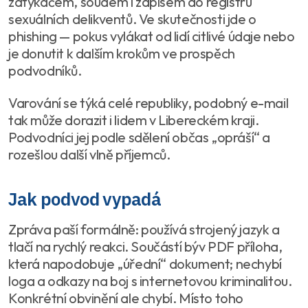
zatykačem, soudem i zápisem do registru
sexuálních delikventů. Ve skutečnosti jde o
phishing — pokus vylákat od lidí citlivé údaje nebo
je donutit k dalším krokům ve prospěch
podvodníků.
Varování se týká celé republiky, podobný e-mail
tak může dorazit i lidem v Libereckém kraji.
Podvodníci jej podle sdělení občas „opráší“ a
rozešlou další vlně příjemců.
Jak podvod vypadá
Zpráva paší formálně: používá strojený jazyk a
tlačí na rychlý reakci. Součástí býv PDF příloha,
která napodobuje „úřední“ dokument; nechybí
loga a odkazy na boj s internetovou kriminalitou.
Konkrétní obvinění ale chybí. Místo toho