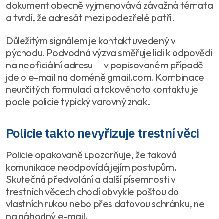
dokument obecně vyjmenovává závažná témata
a tvrdí, že adresát mezi podezřelé patří.
Důležitým signálem je kontakt uvedený v
pýchodu. Podvodná výzva směřuje lidi k odpovědi
na neoficiální adresu — v popisovaném případě
jde o e-mail na doméně gmail.com. Kombinace
neurčitých formulací a takovéhoto kontaktu je
podle policie typický varovný znak.
Policie takto nevyřizuje trestní věci
Policie opakovaně upozorňuje, že taková
komunikace neodpovídá jejím postupům.
Skutečná předvolání a další písemnosti v
trestních věcech chodí obvykle poštou do
vlastních rukou nebo přes datovou schránku, ne
na náhodný e-mail.