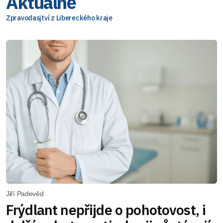
Aktuálně
Zpravodasjtví z Libereckého kraje
Jiří Padevěd
Frýdlant nepřijde o pohotovost, i