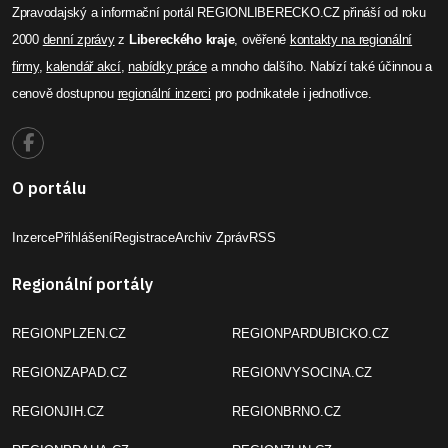
Zpravodajský a informační portál REGIONLIBERECKO.CZ přináší od roku
2000
denní zprávy
z
Libereckého kraje
, ověřené
kontakty na regionální
firmy
,
kalendář akcí
,
nabídky práce
a mnoho dalšího. Nabízí také účinnou a
cenově dostupnou
regionální inzerci
pro podnikatele i jednotlivce.
O portálu
Inzerce
Přihlášení
Registrace
Archiv Zpráv
RSS
Regionální portály
REGIONPLZEN.CZ
REGIONPARDUBICKO.CZ
REGIONZAPAD.CZ
REGIONVYSOCINA.CZ
REGIONJIH.CZ
REGIONBRNO.CZ