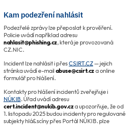
Kam podezření nahlásit
Podezřelé zprávy lze přeposlat k prověření.
Policie uvádí například adresu
nahlasit@phishing.cz
, která je provozovaná
CZ.NIC.
Incident lze nahlásit i přes
CSIRT.CZ
— jejich
stránka uvádí e-mail
abuse@csirt.cz
a online
formulář pro hlášení.
Kontakty pro hlášení incidentů zveřejňuje i
NÚKIB
. Úřad uvádí adresu
cert.incident@nukib.gov.cz
a upozorňuje, že od
1. listopadu 2025 budou incidenty pro regulované
subjekty hlá&scíny přes Portál NÚKIB. plze