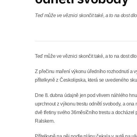
Teď může ve věznici skončit také, a to na dost d
Teď může ve věznici skončit také, a to na dost d
Z přečinu maření výkonu úředního rozhodnutí a vy
přítelkyně z Českolipska, která se uvedeného sku
Dne 8. dubna údajně jen pod vlivem náhlého hnu
uprchnout z výkonu trestu odnětí svobody, a ona
dvě třetiny svého 36měsíčního trestu a docházel 
Ralskem.
Přítelkyně na něj podle plánu čekala v autě na ul