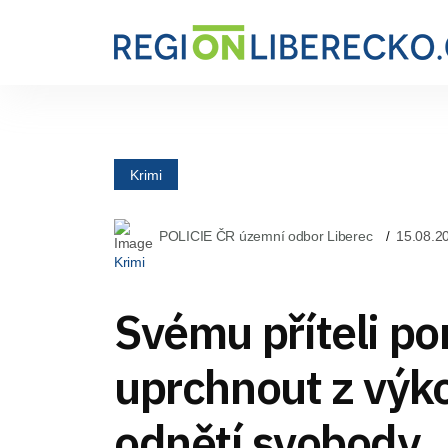
Krimi
POLICIE ČR územní odbor Liberec
15.08.2
Krimi
Svému příteli p
uprchnout z výk
odnětí svobody