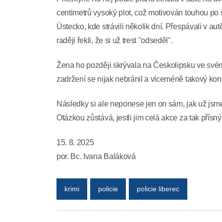
centimetrů vysoký plot, což motivován touhou po
Ústecko, kde strávili několik dní. Přespávali v au
raději řekli, že si už trest "odseděl".
Žena ho později skrývala na Českolipsku ve svém 
zadržení se nijak nebránil a víceméně takový ko
Následky si ale neponese jen on sám, jak už jsme
Otázkou zůstává, jestli jim celá akce za tak přísný 
15. 8. 2025
por. Bc. Ivana Baláková
krimi
policie
policie liberec