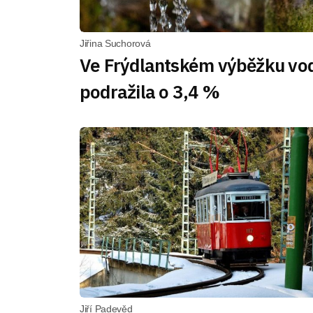
Jiřina Suchorová
Ve Frýdlantském výběžku vo
podražila o 3,4 %
Jiří Padevěd