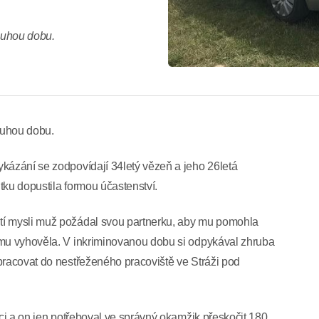
louhou dobu.
louhou dobu.
kázání se zodpovídají 34letý vězeň a jeho 26letá
tku dopustila formou účastenství.
tí mysli muž požádal svou partnerku, aby mu pomohla
 mu vyhověla. V inkriminovanou dobu si odpykával zhruba
pracovat do nestřeženého pracoviště ve Stráži pod
ici a on jen potřeboval ve správný okamžik přeskočit 180