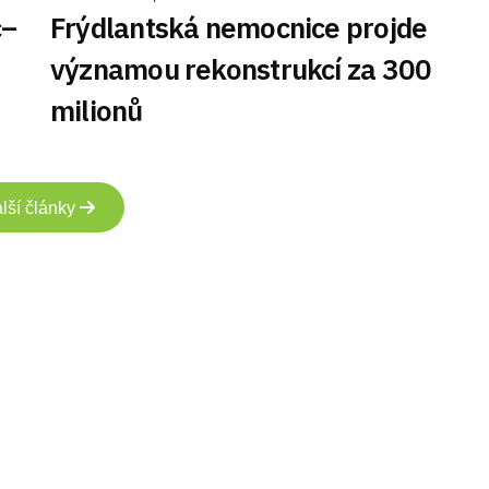
c–
Frýdlantská nemocnice projde
významou rekonstrukcí za 300
milionů
lší články