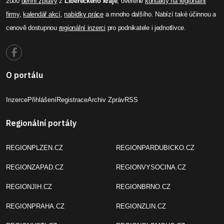
2000
denní zprávy
z
Libereckého kraje
, ověřené
kontakty na regionální
firmy
,
kalendář akcí
,
nabídky práce
a mnoho dalšího. Nabízí také účinnou a
cenově dostupnou
regionální inzerci
pro podnikatele i jednotlivce.
O portálu
Inzerce
Přihlášení
Registrace
Archiv Zpráv
RSS
Regionální portály
REGIONPLZEN.CZ
REGIONPARDUBICKO.CZ
REGIONZAPAD.CZ
REGIONVYSOCINA.CZ
REGIONJIH.CZ
REGIONBRNO.CZ
REGIONPRAHA.CZ
REGIONZLIN.CZ