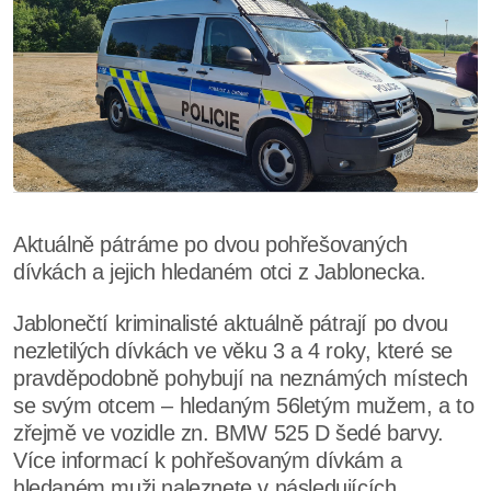
Aktuálně pátráme po dvou pohřešovaných
dívkách a jejich hledaném otci z Jablonecka.
Jablonečtí kriminalisté aktuálně pátrají po dvou
nezletilých dívkách ve věku 3 a 4 roky, které se
pravděpodobně pohybují na neznámých místech
se svým otcem – hledaným 56letým mužem, a to
zřejmě ve vozidle zn. BMW 525 D šedé barvy.
Více informací k pohřešovaným dívkám a
hledaném muži naleznete v následujících