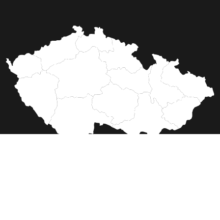
1997 - 2026 © UNIWEB s.r.o. | Všechna práva vyhrazena |
GDPR
|
VOP
|
RSS