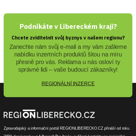
Podnikáte v Libereckém kraji?
Chcete zviditelnit svůj byznys v našem regionu?
Zanechte nám svůj e-mail a my vám zašleme
nabídku inzertních produktů šitou na míru
přesně pro vás. Reklama u nás osloví ty
správné lidi – vaše budoucí zákazníky!
REGIONÁLNÍ INZERCE
Zpravodajský a informační portál REGIONLIBERECKO.CZ přináší od roku