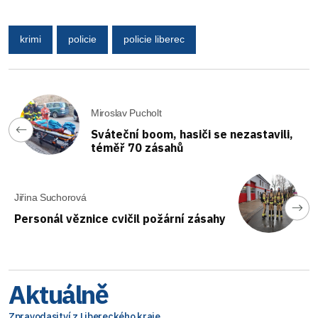
krimi
policie
policie liberec
Miroslav Pucholt
Sváteční boom, hasiči se nezastavili,
téměř 70 zásahů
Jiřina Suchorová
Personál věznice cvičil požární zásahy
Aktuálně
Zpravodasjtví z Libereckého kraje