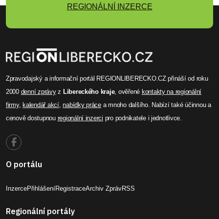
REGIONÁLNÍ INZERCE
Zpravodajský a informační portál REGIONLIBERECKO.CZ přináší od roku
2000
denní zprávy
z
Libereckého kraje
, ověřené
kontakty na regionální
firmy
,
kalendář akcí
,
nabídky práce
a mnoho dalšího. Nabízí také účinnou a
cenově dostupnou
regionální inzerci
pro podnikatele i jednotlivce.
O portálu
Inzerce
Přihlášení
Registrace
Archiv Zpráv
RSS
Regionální portály