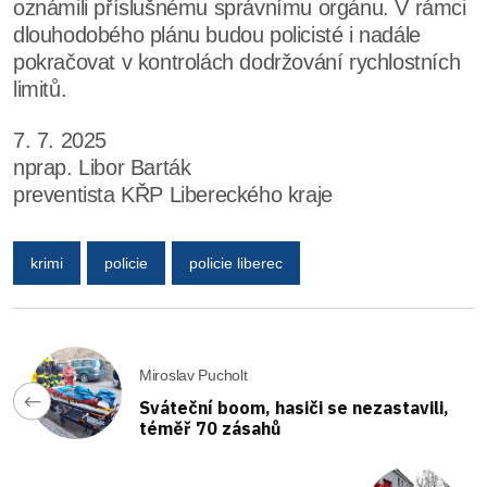
oznámili příslušnému správnímu orgánu. V rámci
dlouhodobého plánu budou policisté i nadále
pokračovat v kontrolách dodržování rychlostních
limitů.
7. 7. 2025
nprap. Libor Barták
preventista KŘP Libereckého kraje
krimi
policie
policie liberec
Miroslav Pucholt
Sváteční boom, hasiči se nezastavili,
téměř 70 zásahů