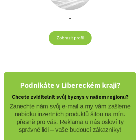
-
Zobrazit profil
Podnikáte v Libereckém kraji?
Chcete zviditelnit svůj byznys v našem regionu?
Zanechte nám svůj e-mail a my vám zašleme
nabídku inzertních produktů šitou na míru
přesně pro vás. Reklama u nás osloví ty
správné lidi – vaše budoucí zákazníky!