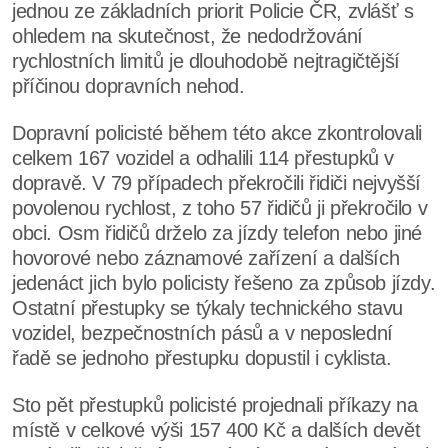
jednou ze základních priorit Policie ČR, zvlášť s
ohledem na skutečnost, že nedodržování
rychlostních limitů je dlouhodobě nejtragičtější
příčinou dopravních nehod.
Dopravní policisté během této akce zkontrolovali
celkem 167 vozidel a odhalili 114 přestupků v
dopravě. V 79 případech překročili řidiči nejvyšší
povolenou rychlost, z toho 57 řidičů ji překročilo v
obci. Osm řidičů drželo za jízdy telefon nebo jiné
hovorové nebo záznamové zařízení a dalších
jedenáct jich bylo policisty řešeno za způsob jízdy.
Ostatní přestupky se týkaly technického stavu
vozidel, bezpečnostních pásů a v neposlední
řadě se jednoho přestupku dopustil i cyklista.
Sto pět přestupků policisté projednali příkazy na
místě v celkové výši 157 400 Kč a dalších devět