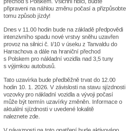
přechod s Polskem. Všichni řidiči, buďte
připraveni na náhlou změnu počasí a přizpůsobte
tomu způsob jízdy!
Dnes v 11.00 hodin bude na základě předpovědi
intenzivního spadu nové vrstvy sněhu uzavřen
provoz na silnici č. I/10 v úseku z Tanvaldu do
Harrachova a dále na hraniční přechod
s Polskem pro nákladní vozidla nad 3,5 tuny
s výjimkou autobusů.
Tato uzavírka bude předběžně trvat do 12.00
hodin 10. 1. 2026. V závislosti na stavu sjízdnosti
vozovky pro nákladní vozidla a vývoji počasí
může být termín uzavírky změněn. Informace o
aktuální sjízdnosti v uvedené lokalitě
naleznete zde.
V návaznosti na toto opatření bude aktivováno