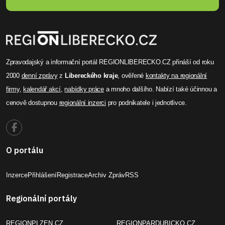
Zpravodajský a informační portál REGIONLIBERECKO.CZ přináší od roku
2000
denní zprávy
z
Libereckého kraje
, ověřené
kontakty na regionální
firmy
,
kalendář akcí
,
nabídky práce
a mnoho dalšího. Nabízí také účinnou a
cenově dostupnou
regionální inzerci
pro podnikatele i jednotlivce.
O portálu
Inzerce
Přihlášení
Registrace
Archiv Zpráv
RSS
Regionální portály
REGIONPLZEN.CZ
REGIONPARDUBICKO.CZ