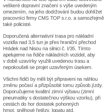
veškeré dopravní značení s výše uvedeným
omezením, na jeho dodržování budou dohlížet
pracovníci firmy CMS TOP s.r.o. a samozřejmě
také policisté.
Doporučená alternativní trasa pro nákladní
vozidla nad 3,5 tun je přes hraniční přechod
Hrádek nad Nisou na silnici č. I/35. Tímto
apelujeme na řidiče nákladních vozidel, aby
v době uzavírky využili uvedenou trasu a
nepokoušeli se projet uzavřeným úsekem.
Všichni řidiči by měli být připraveni na náhlou
změnu počasí a přizpůsobit tomu způsob jízdy.
Doporučujeme kvalitní zimní výbavu (zimní
pneumatiky s dostatečnou výškou vzorku), při
cestách do hor dostatek pohonných
hmot, sněhové řetězy, lopatu atd.