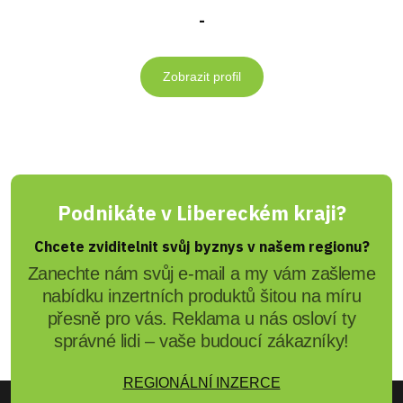
-
Zobrazit profil
Podnikáte v Libereckém kraji?
Chcete zviditelnit svůj byznys v našem regionu?
Zanechte nám svůj e-mail a my vám zašleme
nabídku inzertních produktů šitou na míru
přesně pro vás. Reklama u nás osloví ty
správné lidi – vaše budoucí zákazníky!
REGIONÁLNÍ INZERCE