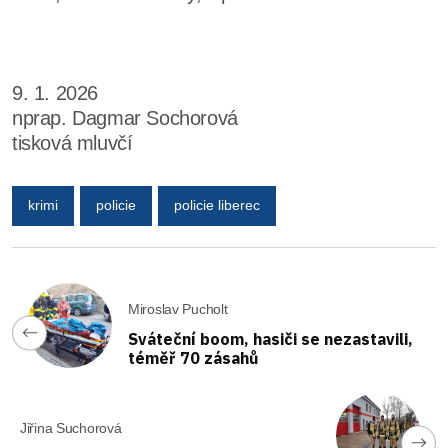
9. 1. 2026
nprap. Dagmar Sochorová
tisková mluvčí
krimi
policie
policie liberec
Miroslav Pucholt
Sváteční boom, hasiči se nezastavili,
téměř 70 zásahů
Jiřina Suchorová